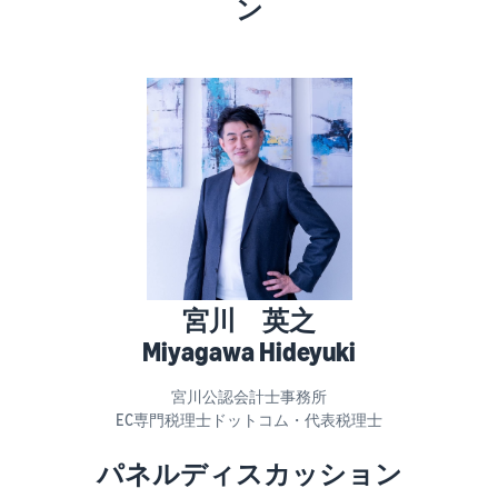
ン
タイムセールを活用した販
るだけ
ネット販売について
売強化
で、さ
コンサルティングサ
まざま
ネット販売の基本ステップ
ービス
な配送
を紹介
その他プログラムを
専任コンサルタントがビジ
方法の
見る
ネス拡大をサポート
新規
コスト
ネットショップ開業
出品
をすぐ
の始め方は？
者向
すべてのプログラム
に比較
ネットショップを構築のヒ
け特
を見る
できま
ントとコツを紹介
典
す。
スター
マーケットプレイス
トダッ
フルフィル
とは？
シュ成
宮川 英之
メント by
マーケットプレイスの概念
功パッ
Amazon(FBA)
からAmazonマーケットプ
クをお
Miyagawa Hideyuki
レイスの販売方法紹介
商品を預けるだけ
得に始
Amazonブ
で、Amazonが注文
めるた
ランド登
宮川公認会計士事務所
受付から梱包・配
めに、
配送代行サービスと
録（Brand
EC専門税理士ドットコム・代表税理士
送・返品対応まで
特典を
は？
Registry）
行い、手間を減ら
活用し
配送・返品・カスタマー対
パネルディスカッション
Amazon Brand
して効率的に販売
ましょ
応を外注する方法
Registryにブラ