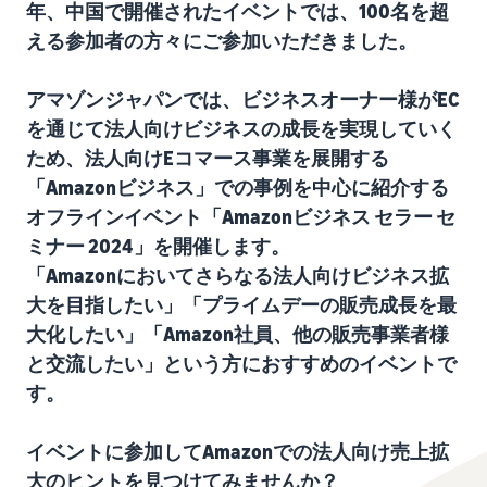
始
English
と
年、中国で開催されたイベントでは、100名を超
か
後
費
- US
える参加者の方々にご参加いただきました。
ら
用
販
中
ツー
業
売
アマゾンジャパンでは、ビジネスオーナー様がEC
文
ル・
務
ま
出品プランと基本手
を通じて法人向けビジネスの成長を実現していく
特典
数料
-
効
で
ため、法人向けEコマース事業を展開する
出品プランと基本手数料を
CN
率
確認
「Amazonビジネス」での事例を中心に紹介する
化
サ
出
出品用アカウントを
日
オフラインイベント「Amazonビジネス セラー セ
ポ
登録する
品
カテゴリーごとの販
本
ミナー 2024」を開催します。
ー
に
Amazonによる配送代
売手数料
ト
行 (FBA)
語
役
「Amazonにおいてさらなる法人向けビジネス拡
セラーセントラルに
カテゴリーごとの販売手数
資
商品の保管・発送・返品対
立
ログインする
-
大を目指したい」「プライムデーの販売成長を最
料を確認
料
応を代行
つ
JP
大化したい」「Amazon社員、他の販売事業者様
ツ
商品を登録する
FBA配送代行手数料
と交流したい」という方におすすめのイベントで
ー
出品者様による自社
サ
FBA配送代行手数料を確認
配送
ル
す。
ポ
配送距離やコストに応じて
配送方法を決める
ー
費用の例
柔軟に対応
イベントに参加してAmazonでの法人向け売上拡
ト
セラーセントラル (販
各カテゴリごとの費用の例
売管理ツール)
資
大のヒントを見つけてみませんか？
を確認