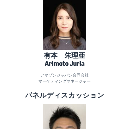
Amazon
出品ブ
ログ
Amazon出
品サービス
公式が提供
するネット
販売・
Amazon出
有本 朱理亜
品お役立ち
Arimoto Juria
情報（ブロ
グ記事）を
アマゾンジャパン合同会社
テーマ別に
マーケティングマネージャー
一覧でご紹
介します。
パネルディスカッション