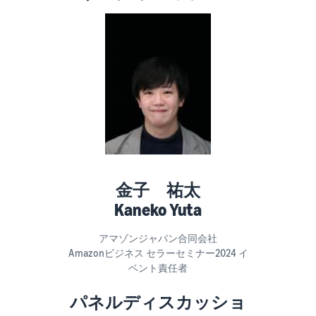
で紹介
すべてのサポート資
ム・
FBA在庫の費用見積
ブランド支援プログ
ロ
料を見る
もり
特典
ラム（Amazonブラン
グ
スタートダッシュ成
ド登録）
イ
FBA在庫の保管・出荷費用
功パック
ン
シミュレーション
ブランドツールで継続的な
ブランド支援プログ
最初の１年間で約6倍の売
売上アップを支援
EC
ラム (Amazonブラン
上を目指す方法
登
に
ド登録)
録
関
法人向けに販売をす
ブランドツールで継続的な
新規出品者向け特典
す
る (Amazonビジネス)
売上アップを支援
最大787.5万円還元
る
ビジネス購買者向けに販売
お
を拡大
新規出品者向け特典
料金
役
Amazonブランド登録
最大787.5万円分の還元
シミ
(Brand Registry)
立
海外販売 (越境EC)
金子 祐太
ュレ
ち
ブランド保護と構築をサポ
世界中のAmazonカスタマ
Kaneko Yuta
FBA新商品特典
ータ
ート
情
ーに販売
FBA新規出品で特典・割引
ー
報
を提供
アマゾンジャパン合同会社
販売す
フルフィルメント by
Amazon 広告
Amazonビジネス セラーセミナー2024 イ
る商品
Amazon(FBA)
スポンサー広告で認知度と
EC（eコマース）と
ベント責任者
の詳細
JAPAN STORE プログ
配送・返品・カスタマーサ
は？
購入を促進
ラム
と配送
ービスを代行
ECの基礎知識と仕組みを解
パネルディスカッショ
費用を
日本発ブランドの海外販路
説
タイムセール
入力す
を支援