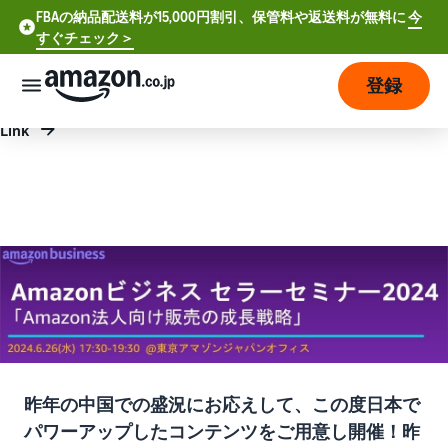
FBAの納品配送料が15,000円割引、保管料や返送料が無料に
今
FBAの納品配送料が15,000円割引、保管料や返送料が無料に
すぐチェック＞
今すぐチェック >
登録
さっそく始める
Link
販
売
の
始
め
方
費
ア
用
カ
ウ
ン
販
プ
ト
昨年の中国での盛況にお応えして、この度日本で
売
ラ
登
パワーアップしたコンテンツをご用意し開催！昨
開
ン
録