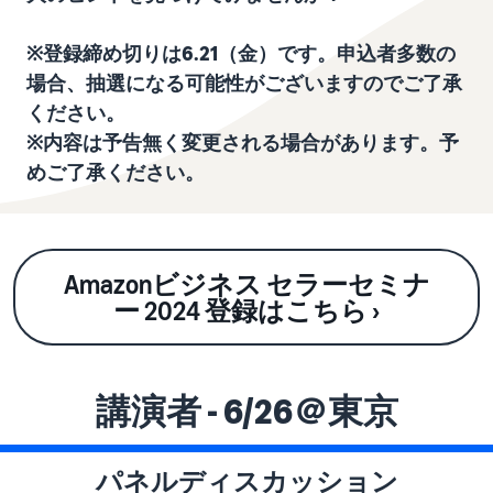
お客様を集める
マルチチャネルサー
出品、価格設定、注文管理
料
ビス (MFC)
まで商品管理や販売を行う
自社ECや他モールの注文も
※登録締め切りは6.21（金）です。申込者多数の
その他の費用
ツール
資料請求
FBAで出荷
その他のオプションプログ
場合、抽選になる可能性がございますのでご了承
新
出品開始に役立つガイドブ
ラム費用を確認
Amazon出品アプリ
ください。
ックを提供
規
FBA在庫管理
スマホで出品・注文管理が
※内容は予告無く変更される場合があります。予
出
ツールを活用し、在庫量を
可能な無料Amazonセラー
めご了承ください。
品
Amazon出品大学
適正化
費
アプリ
者
ビジネスの成功をサポート
用
様
する無料の学習プログラム
の
Amazon直営の越境物
ブランド構築ツール
向
流
見
ブランド保護と構築をサポ
け
積
中国-日本間海上輸送サービ
販売事例
Amazonビジネス セラーセミナ
ート
の
ス
も
Amazon出品者様の成功事
ー 2024 登録はこちら ›
ガ
り
例を紹介
イ
販売
ド
販
商品登録のマニュア
配送方法別の費用比
支援
講演者 - 6/26＠東京
ル
売
較
プ
促
商品登録手順をステップご
Amazon出品サービス
FBAと自社配送の費用を比
日
ロ
概要
とに解説
進
本
較
グ
語
Amazonの特徴から販売ま
パネルディスカッション
ラ