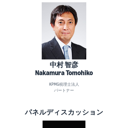
できる配送代行サ
う。ブ
ンドを登録する
ービスです。
ランド
と、さまざまな
ドロップシッピング
売上の
とは？
ブランド構築ツ
最大
ールと保護の特
外部配送を活用した販売形
787.5万
典を利用できま
態の説明
円分の
す。
還元し
在庫管理の最適化
ます。
在庫を効率よく管理する5
つのポイント
中村 智彦
ブランド立ち上げ方
Nakamura Tomohiko
法は？
ブランドの立ち上げステッ
KPMG税理士法人
プと事例紹介
パートナー
パネルディスカッション