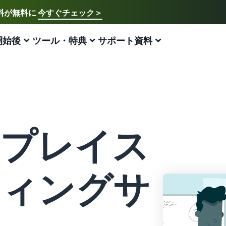
送料が無料に
今すぐチェック＞
ご希望の言語を選択してください
English - US
開始後
ツール・特典
サポート資料
アマゾン出品方法
FBA
中文 - CN
新規出品者様向けのガイド
費用の見積もり
販売促進
販売支援プログラム・特典
ECに関するお役立ち情報
日本語 - JP
Amazon出品サービス概要
配送方法別の費用比較
ブランド支援プログラム（Amazonブランド
ブランド支援プログラム (Amazonブランド
EC（eコマース）とは？
登録）
登録)
Amazonの特徴から販売まで紹介
FBAと自社配送の費用を比較
ECの基礎知識と仕組みを解説
ブランドツールで継続的な売上アップを支援
ブランドツールで継続的な売上アップを支援
トプレイス
スタートダッシュ成功パック
FBA在庫の費用見積もり
ネット販売について
法人向けに販売をする (Amazonビジネス)
新規出品者向け特典
最初の１年間で約6倍の売上を目指す方法
FBA在庫の保管・出荷費用シミュレーション
ネット販売の基本ステップを紹介
ビジネス購買者向けに販売を拡大
最大787.5万円分の還元
ティングサ
新規出品者向け特典
ネットショップ開業の始め方は？
海外販売 (越境EC)
FBA新商品特典
最大787.5万円還元
ネットショップを構築のヒントとコツを紹介
世界中のAmazonカスタマーに販売
FBA新規出品で特典・割引を提供
Amazonブランド登録(Brand Registry)
マーケットプレイスとは？
Amazon 広告
JAPAN STORE プログラム
ブランド保護と構築をサポート
マーケットプレイスの概念からAmazonマーケットプレ