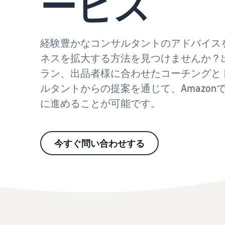
ービス
お客様を集める
その他の費用
Amazon直営の越境物流
すべてのサポート資料を見る
その他のオプションプログラム費用を確認
中国-日本間海上輸送サービス
経験豊かなコンサルタントのアドバイス
ネスを拡大する方法を見つけませんか？
質問に答えておすすめページを見つける
質問に答えておすすめページを見つける
よく
よく
ラン、出品者様に合わせたコーチングと
ルタントからの提案を通じて、Amazo
質問に答えておすすめページを見つける
質問に答えておすすめページを見つける
よく
よく
に進めることが可能です。
今すぐ問い合わせする
質問に答えておすすめページを見つける
よく