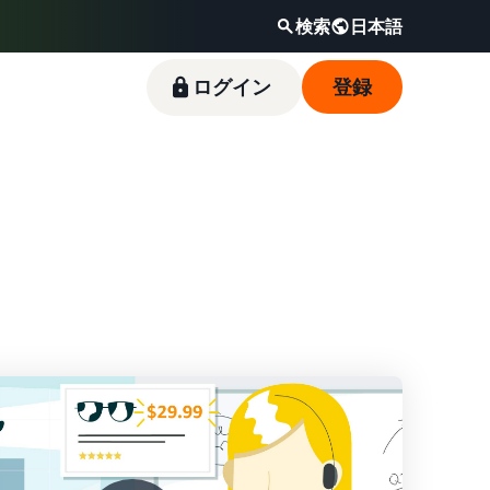
検索
日本語
ログイン
登録
新規出品者向け特典
料金シミュレーター
フルフィルメント by
Amazonブランド登録（Brand
Amazon出品ブログ
Amazon(FBA)
Registry）
スタートダッシュ成功パックをお得に始めるた
販売する商品の詳細と配送費用を入力するだけ
Amazon出品サービス公式が提供するネット販
めに、特典を活用しましょう。ブランド売上の
で、さまざまな配送方法のコストをすぐに比較
売・Amazon出品お役立ち情報（ブログ記事）
商品を預けるだけで、Amazonが注文受付から
Amazon Brand Registryにブランドを登録する
最大787.5万円分の還元します。
できます。
をテーマ別に一覧でご紹介します。
梱包・配送・返品対応まで行い、手間を減らし
と、さまざまなブランド構築ツールと保護の特
て効率的に販売できる配送代行サービスです。
典を利用できます。