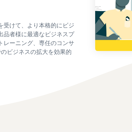
スポンサー広告で認知度と購入を促進
日本発ブランドの海外販路を支援
イスの販売方法紹介
フルフィルメント by Amazon(FBA)
タイムセール
コンサルティングサービス
配送代行サービスとは？
配送・返品・カスタマーサービスを代行
を受けて、より本格的にビジ
タイムセールを活用した販売強化
専任コンサルタントがビジネス拡大をサポート
配送・返品・カスタマー対応を外注する方法
出品者様に最適なビジネスプ
その他プログラムを見る
すべてのプログラムを見る
ある質問（FAQ）
ある質問（FAQ）
ドロップシッピングとは？
トレーニング、専任のコンサ
外部配送を活用した販売形態の説明
nでのビジネスの拡大を効果的
ある質問（FAQ）
ある質問（FAQ）
在庫管理の最適化
在庫を効率よく管理する5つのポイント
ブランド立ち上げ方法は？
ブランドの立ち上げステップと事例紹介
ある質問（FAQ）