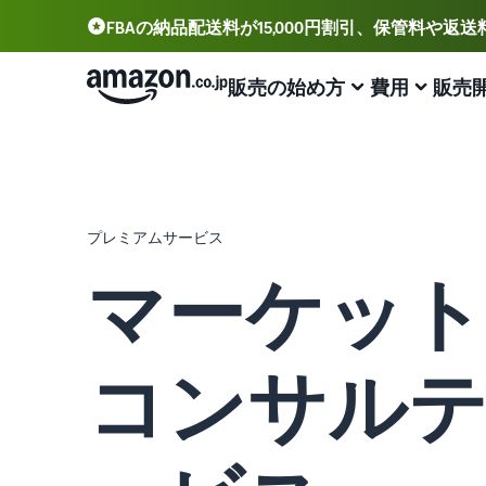
FBAの納品配送料が15,000円割引、保管料や返
販売の始め方
費用
販売
アカウント登録から販売まで
プランと費用
業務効率化
出品に役立つツール
サポート資料
出品用アカウントを登録する
出品プランと基本手数料
Amazonによる配送代行 (FBA)
セラーセントラル (販売管理ツール)
資料請求
プレミアムサービス
出品プランと基本手数料を確認
商品の保管・発送・返品対応を代行
出品、価格設定、注文管理まで商品管理や販売を行うツ
出品開始に役立つガイドブックを提供
ール
マーケッ
セラーセントラルにログインする
カテゴリーごとの販売手数料
出品者様による自社配送
Amazon出品大学
Amazon出品アプリ
カテゴリーごとの販売手数料を確認
配送距離やコストに応じて柔軟に対応
ビジネスの成功をサポートする無料の学習プログラム
スマホで出品・注文管理が可能な無料Amazonセラーア
商品を登録する
プリ
コンサル
FBA配送代行手数料
マルチチャネルサービス (MFC)
販売事例
FBA配送代行手数料を確認
自社ECや他モールの注文もFBAで出荷
Amazon出品者様の成功事例を紹介
ブランド構築ツール
配送方法を決める
ブランド保護と構築をサポート
費用の例
FBA在庫管理
商品登録のマニュアル
各カテゴリごとの費用の例を確認
ツールを活用し、在庫量を適正化
商品登録手順をステップごとに解説