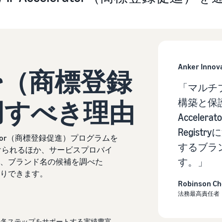
Anker Innov
ator（商標登録
「マルチ
用すべき理由
構築と保
Accele
Regist
erator（商標登録促進）プログラムを
するブラ
けられるほか、サービスプロバイ
す。」
、ブランド名の候補を調べた
りできます。
Robinson C
法務最高責任者
の各ステップをサポートする実績豊富