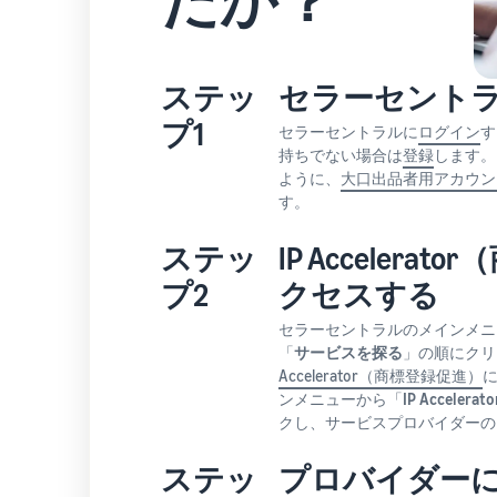
ステッ
セラーセント
プ1
セラーセントラルに
ログイン
す
持ちでない場合は
登録
します。
ように、
大口出品者用アカウン
す。
ステッ
IP Acceler
プ2
クセスする
セラーセントラルのメインメニ
「
サービスを探る
」の順にクリ
Accelerator（商標登録促進）
ンメニューから「
IP Accelerato
クし、サービスプロバイダーの
ステッ
プロバイダー