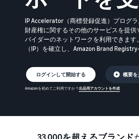
お客様を集める
その他の費用
Amazon直営の越境物流
すべてのサポート資料を見る
IP Accelerator（商標登録促進）
その他のオプションプログラム費用を確認
中国-日本間海上輸送サービス
財産権に関するその他のサービスを提供
バイダーのネットワークを利用できます
質問に答えておすすめページを見つける
質問に答えておすすめページを見つける
よく
よく
（IP）を確立し、Amazon Brand Re
質問に答えておすすめページを見つける
質問に答えておすすめページを見つける
よく
よく
ログインして開始する
概要を
Amazonを初めてご利用ですか？
出品用アカウントを作成
質問に答えておすすめページを見つける
よく
33,000を超えるブランド