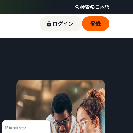
検索
日本語
ログイン
登録
新規出品者向け特典
料金シミュレーター
フルフィルメント by
Amazonブランド登録（Brand
Amazon出品ブログ
Amazon(FBA)
Registry）
スタートダッシュ成功パックをお得に始めるた
販売する商品の詳細と配送費用を入力するだけ
Amazon出品サービス公式が提供するネット販
めに、特典を活用しましょう。ブランド売上の
で、さまざまな配送方法のコストをすぐに比較
売・Amazon出品お役立ち情報（ブログ記事）
商品を預けるだけで、Amazonが注文受付から
Amazon Brand Registryにブランドを登録する
最大787.5万円分の還元します。
できます。
をテーマ別に一覧でご紹介します。
梱包・配送・返品対応まで行い、手間を減らし
と、さまざまなブランド構築ツールと保護の特
て効率的に販売できる配送代行サービスです。
典を利用できます。