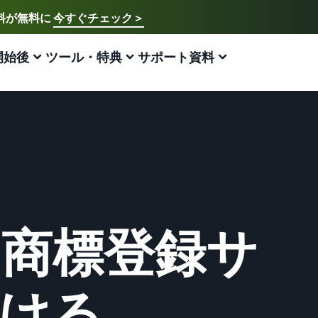
送料が無料に
今すぐチェック＞
ご希望の言語を選択してください
English - US
開始後
ツール・特典
サポート資料
アマゾン出品方法
FBA
中文 - CN
新規出品者様向けのガイド
費用の見積もり
販売促進
販売支援プログラム・特典
ECに関するお役立ち情報
日本語 - JP
Amazon出品サービス概要
配送方法別の費用比較
ブランド支援プログラム（Amazonブランド
ブランド支援プログラム (Amazonブランド
EC（eコマース）とは？
登録）
登録)
Amazonの特徴から販売まで紹介
FBAと自社配送の費用を比較
ECの基礎知識と仕組みを解説
ブランドツールで継続的な売上アップを支援
ブランドツールで継続的な売上アップを支援
スタートダッシュ成功パック
FBA在庫の費用見積もり
ネット販売について
法人向けに販売をする (Amazonビジネス)
新規出品者向け特典
最初の１年間で約6倍の売上を目指す方法
FBA在庫の保管・出荷費用シミュレーション
ネット販売の基本ステップを紹介
ビジネス購買者向けに販売を拡大
最大787.5万円分の還元
商標登録サ
新規出品者向け特典
ネットショップ開業の始め方は？
海外販売 (越境EC)
FBA新商品特典
最大787.5万円還元
ネットショップを構築のヒントとコツを紹介
世界中のAmazonカスタマーに販売
FBA新規出品で特典・割引を提供
ける
Amazonブランド登録(Brand Registry)
マーケットプレイスとは？
Amazon 広告
JAPAN STORE プログラム
ブランド保護と構築をサポート
マーケットプレイスの概念からAmazonマーケットプレ