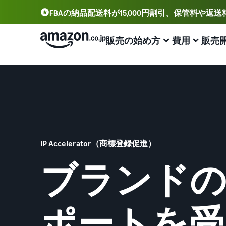
FBAの納品配送料が15,000円割引、保管料や返
販売の始め方
費用
販売
アカウント登録から販売まで
プランと費用
業務効率化
出品に役立つツール
サポート資料
出品用アカウントを登録する
出品プランと基本手数料
Amazonによる配送代行 (FBA)
セラーセントラル (販売管理ツール)
資料請求
出品プランと基本手数料を確認
商品の保管・発送・返品対応を代行
出品、価格設定、注文管理まで商品管理や販売を行うツ
出品開始に役立つガイドブックを提供
ール
セラーセントラルにログインする
カテゴリーごとの販売手数料
出品者様による自社配送
Amazon出品大学
IP Accelerator（商標登録促進）
Amazon出品アプリ
カテゴリーごとの販売手数料を確認
配送距離やコストに応じて柔軟に対応
ビジネスの成功をサポートする無料の学習プログラム
スマホで出品・注文管理が可能な無料Amazonセラーア
ブランドの
商品を登録する
プリ
FBA配送代行手数料
マルチチャネルサービス (MFC)
販売事例
FBA配送代行手数料を確認
自社ECや他モールの注文もFBAで出荷
Amazon出品者様の成功事例を紹介
ブランド構築ツール
配送方法を決める
ポートを受
ブランド保護と構築をサポート
費用の例
FBA在庫管理
商品登録のマニュアル
各カテゴリごとの費用の例を確認
ツールを活用し、在庫量を適正化
商品登録手順をステップごとに解説