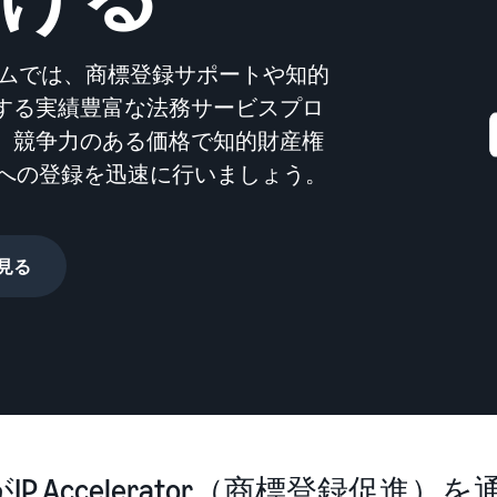
スポンサー広告で認知度と購入を促進
日本発ブランドの海外販路を支援
イスの販売方法紹介
フルフィルメント by Amazon(FBA)
タイムセール
コンサルティングサービス
配送代行サービスとは？
プログラムでは、商標登録サポートや知的
配送・返品・カスタマーサービスを代行
タイムセールを活用した販売強化
専任コンサルタントがビジネス拡大をサポート
配送・返品・カスタマー対応を外注する方法
する実績豊富な法務サービスプロ
。競争力のある価格で知的財産権
その他プログラムを見る
すべてのプログラムを見る
ある質問（FAQ）
ある質問（FAQ）
ドロップシッピングとは？
gistryへの登録を迅速に行いましょう。
外部配送を活用した販売形態の説明
ある質問（FAQ）
ある質問（FAQ）
在庫管理の最適化
在庫を効率よく管理する5つのポイント
見る
ブランド立ち上げ方法は？
ブランドの立ち上げステップと事例紹介
ある質問（FAQ）
がIP Accelerator（商標登録促進）を通