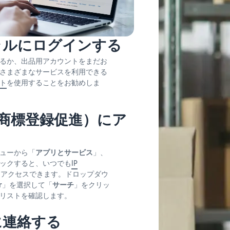
ラルにログインする
るか、出品用アカウントをまだお
さまざまなサービスを利用できる
ト
を使用することをお勧めしま
ator（商標登録促進）にア
ューから「
アプリとサービス
」、
ックすると、いつでも
IP
にアクセスできます。ドロップダウ
r
」を選択して「
サーチ
」をクリッ
リストを確認します。
に連絡する