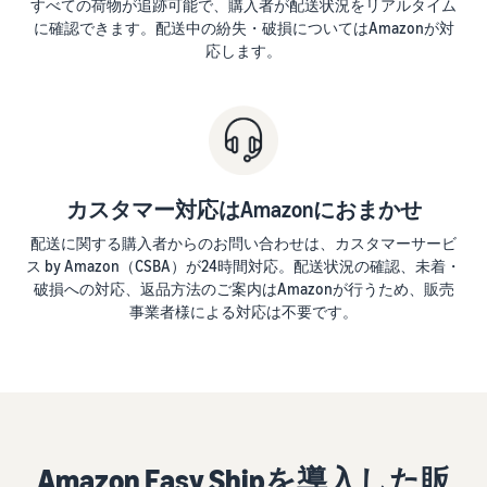
すべての荷物が追跡可能で、購入者が配送状況をリアルタイム
できる配送代行サ
う。ブ
ンドを登録する
に確認できます。配送中の紛失・破損についてはAmazonが対
ービスです。
ランド
と、さまざまな
ドロップシッピング
応します。
売上の
とは？
ブランド構築ツ
最大
ールと保護の特
外部配送を活用した販売形
787.5万
典を利用できま
態の説明
円分の
す。
還元し
在庫管理の最適化
ます。
在庫を効率よく管理する5
カスタマー対応はAmazonにおまかせ
つのポイント
配送に関する購入者からのお問い合わせは、カスタマーサービ
ス by Amazon（CSBA）が24時間対応。配送状況の確認、未着・
ブランド立ち上げ方
法は？
破損への対応、返品方法のご案内はAmazonが行うため、販売
事業者様による対応は不要です。
ブランドの立ち上げステッ
プと事例紹介
Amazon Easy Shipを導入した販