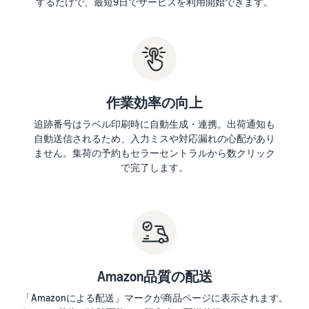
するだけで、最短9日でサービスを利用開始できます。
タイムセールを活用した販
るだけ
ネット販売について
売強化
で、さ
コンサルティングサ
まざま
ネット販売の基本ステップ
ービス
な配送
を紹介
その他プログラムを
専任コンサルタントがビジ
方法の
見る
ネス拡大をサポート
新規
コスト
ネットショップ開業
出品
をすぐ
作業効率の向上
の始め方は？
者向
すべてのプログラム
に比較
ネットショップを構築のヒ
け特
追跡番号はラベル印刷時に自動生成・連携。出荷通知も
を見る
できま
ントとコツを紹介
典
自動送信されるため、入力ミスや対応漏れの心配があり
す。
ません。集荷の予約もセラーセントラルから数クリック
スター
で完了します。
マーケットプレイス
トダッ
フルフィル
とは？
シュ成
メント by
マーケットプレイスの概念
功パッ
Amazon(FBA)
からAmazonマーケットプ
クをお
レイスの販売方法紹介
商品を預けるだけ
得に始
Amazonブ
で、Amazonが注文
めるた
ランド登
受付から梱包・配
めに、
配送代行サービスと
録（Brand
送・返品対応まで
特典を
は？
Amazon品質の配送
Registry）
行い、手間を減ら
活用し
配送・返品・カスタマー対
Amazon Brand
「Amazonによる配送」マークが商品ページに表示されます。
して効率的に販売
ましょ
応を外注する方法
Registryにブラ