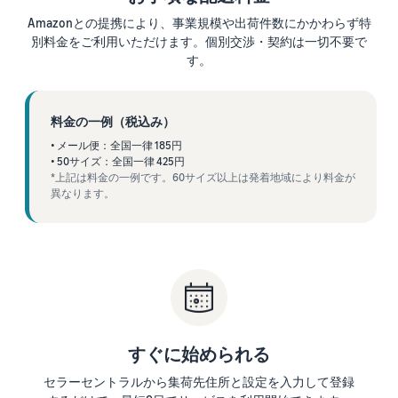
で紹介
すべてのサポート資
ム・
FBA在庫の費用見積
ブランド支援プログ
ロ
Amazonとの提携により、事業規模や出荷件数にかかわらず特
料を見る
もり
特典
ラム（Amazonブラン
グ
別料金をご利用いただけます。個別交渉・契約は一切不要で
スタートダッシュ成
ド登録）
イ
FBA在庫の保管・出荷費用
す。
功パック
ン
シミュレーション
ブランドツールで継続的な
ブランド支援プログ
最初の１年間で約6倍の売
売上アップを支援
EC
ラム (Amazonブラン
上を目指す方法
登
に
ド登録)
録
料金の一例（税込み）
関
法人向けに販売をす
ブランドツールで継続的な
新規出品者向け特典
• メール便：全国一律 185円
す
る (Amazonビジネス)
売上アップを支援
• 50サイズ：全国一律 425円
最大787.5万円還元
る
ビジネス購買者向けに販売
*上記は料金の一例です。60サイズ以上は発着地域により料金が
お
を拡大
異なります。
新規出品者向け特典
料金
役
Amazonブランド登録
最大787.5万円分の還元
シミ
(Brand Registry)
立
海外販売 (越境EC)
ュレ
ち
ブランド保護と構築をサポ
世界中のAmazonカスタマ
FBA新商品特典
ータ
ート
情
ーに販売
FBA新規出品で特典・割引
ー
報
を提供
販売す
フルフィルメント by
Amazon 広告
る商品
Amazon(FBA)
スポンサー広告で認知度と
EC（eコマース）と
の詳細
JAPAN STORE プログ
配送・返品・カスタマーサ
は？
購入を促進
すぐに始められる
ラム
と配送
ービスを代行
ECの基礎知識と仕組みを解
費用を
日本発ブランドの海外販路
セラーセントラルから集荷先住所と設定を入力して登録
説
タイムセール
入力す
を支援