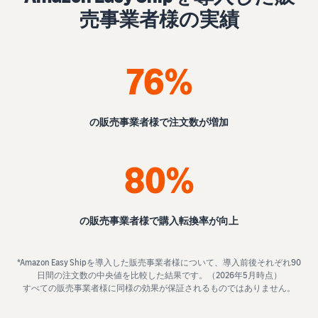
Amazon
売事業者様の実績
出品ブ
ログ
Amazon出
76%
品サービス
公式が提供
するネット
販売・
の販売事業者様で
注文数が増加
Amazon出
品お役立ち
情報（ブロ
80%
グ記事）を
テーマ別に
一覧でご紹
の販売事業者様で
購入転換率が向上
介します。
*Amazon Easy Shipを導入した販売事業者様について、導入前後それぞれ90
日間の注文数の中央値を比較した結果です。（2026年5月時点）
すべての販売事業者様に同様の効果が保証されるものではありません。