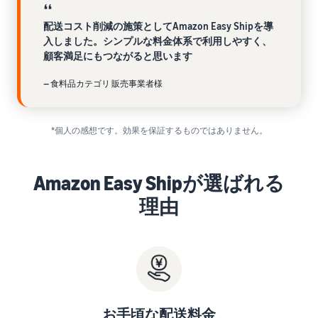
お客様を集める
マルチチャネルサー
出品、価格設定、注文管理
料
❛❛
ビス (MFC)
まで商品管理や販売を行う
配送コスト削減の施策としてAmazon Easy Shipを導
自社ECや他モールの注文も
その他の費用
ツール
入しました。シンプルな料金体系で利用しやすく、
資料請求
FBAで出荷
その他のオプションプログ
顧客満足にもつながると思います
新
出品開始に役立つガイドブ
ラム費用を確認
Amazon出品アプリ
ックを提供
規
FBA在庫管理
— 食料品カテゴリ 販売事業者様
スマホで出品・注文管理が
出
ツールを活用し、在庫量を
可能な無料Amazonセラー
品
Amazon出品大学
適正化
費
アプリ
者
ビジネスの成功をサポート
用
*個人の感想です。効果を保証するものではありません。
様
する無料の学習プログラム
の
Amazon直営の越境物
ブランド構築ツール
向
流
見
ブランド保護と構築をサポ
け
積
Amazon Easy Shipが選ばれる
中国-日本間海上輸送サービ
販売事例
ート
の
ス
も
Amazon出品者様の成功事
理由
ガ
り
例を紹介
イ
販売
ド
販
商品登録のマニュア
配送方法別の費用比
支援
ル
売
較
プ
促
商品登録手順をステップご
Amazon出品サービス
FBAと自社配送の費用を比
日
ロ
概要
とに解説
進
本
較
グ
語
Amazonの特徴から販売ま
ラ
お手頃な配送料金