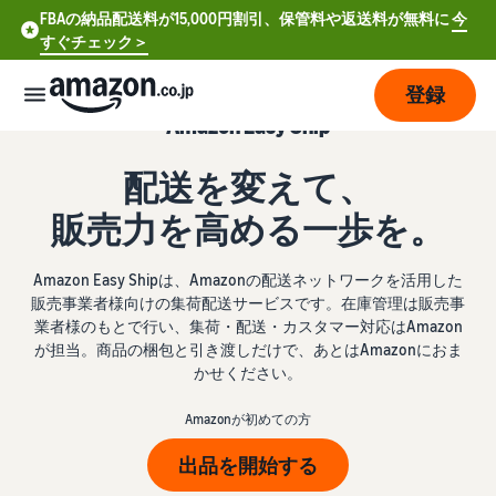
FBAの納品配送料が15,000円割引、保管料や返送料が無料に
今
すぐチェック＞
登録
Amazon Easy Ship
販
配送を変えて、
売
の
販売力を高める一歩を。
始
め
Amazon Easy Shipは、Amazonの配送ネットワークを活用した
方
販売事業者様向けの集荷配送サービスです。在庫管理は販売事
業者様のもとで行い、集荷・配送・カスタマー対応はAmazon
費
ア
が担当。商品の梱包と引き渡しだけで、あとはAmazonにおま
用
カ
かせください。
ウ
ン
Amazonが初めての方
販
プ
ト
売
ラ
出品を開始する
登
開
ン
録