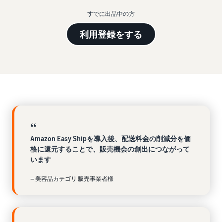
始
English
と
か
後
費
すでに出品中の方
- US
ら
用
販
利用登録をする
中
ツー
業
売
文
ル・
務
ま
出品プランと基本手
特典
数料
-
効
で
出品プランと基本手数料を
CN
率
確認
化
サ
出
出品用アカウントを
日
ポ
登録する
品
カテゴリーごとの販
本
ー
に
Amazonによる配送代
売手数料
ト
行 (FBA)
語
役
セラーセントラルに
❛❛
カテゴリーごとの販売手数
資
商品の保管・発送・返品対
立
ログインする
-
Amazon Easy Shipを導入後、配送料金の削減分を価
料を確認
料
応を代行
つ
JP
格に還元することで、販売機会の創出につながって
ツ
います
商品を登録する
FBA配送代行手数料
ー
出品者様による自社
サ
FBA配送代行手数料を確認
配送
ル
— 美容品カテゴリ 販売事業者様
ポ
配送距離やコストに応じて
配送方法を決める
ー
費用の例
柔軟に対応
ト
セラーセントラル (販
各カテゴリごとの費用の例
売管理ツール)
資
を確認