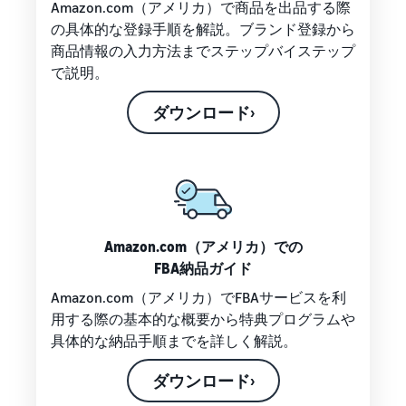
Amazon.com（アメリカ）で商品を出品する際
Amazon
の具体的な登録手順を解説。ブランド登録から
出品ブ
商品情報の入力方法までステップバイステップ
ログ
で説明。
Amazon出
品サービス
ダウンロード›
公式が提供
するネット
販売・
Amazon出
品お役立ち
情報（ブロ
グ記事）を
Amazon.com（アメリカ）での
テーマ別に
一覧でご紹
FBA納品ガイド
介します。
Amazon.com（アメリカ）でFBAサービスを利
用する際の基本的な概要から特典プログラムや
具体的な納品手順までを詳しく解説。
ダウンロード›