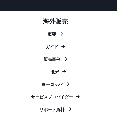
お客様を集める
マルチチャネルサー
出品、価格設定、注文管理
料
ビス (MFC)
まで商品管理や販売を行う
自社ECや他モールの注文も
その他の費用
ツール
資料請求
FBAで出荷
その他のオプションプログ
海外販売
新
出品開始に役立つガイドブ
ラム費用を確認
Amazon出品アプリ
ックを提供
規
FBA在庫管理
スマホで出品・注文管理が
概要
出
ツールを活用し、在庫量を
可能な無料Amazonセラー
品
Amazon出品大学
適正化
費
アプリ
者
ガイド
ビジネスの成功をサポート
用
様
する無料の学習プログラム
の
Amazon直営の越境物
ブランド構築ツール
向
販売事例
流
見
ブランド保護と構築をサポ
け
積
中国-日本間海上輸送サービ
販売事例
ート
の
ス
も
北米
Amazon出品者様の成功事
ガ
り
例を紹介
イ
ヨーロッパ
販売
ド
販
商品登録のマニュア
配送方法別の費用比
支援
ル
売
較
サービスプロバイダー
プ
促
商品登録手順をステップご
Amazon出品サービス
FBAと自社配送の費用を比
日
ロ
概要
とに解説
進
本
較
グ
サポート資料
語
Amazonの特徴から販売ま
ラ