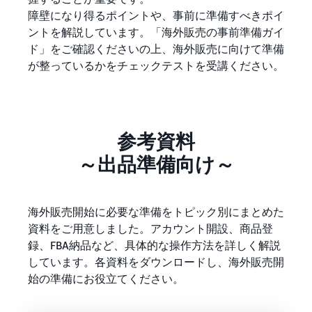
タイムセールを活用した販
るだけ
​障壁になり得るポイントや、事前に準備すべきポイ
ネット販売について
売強化
で、さ
ントを解説しています。「海外販売の事前準備ガイ
コンサルティングサ
まざま
ネット販売の基本ステップ
ービス
ド」をご確認くださいの上、海外販売に向けて準備
な配送
を紹介
その他プログラムを
専任コンサルタントがビジ
が整っているかをチェックテストを受講ください。
方法の
見る
ネス拡大をサポート
新規
コスト
ネットショップ開業
出品
をすぐ
の始め方は？
者向
すべてのプログラム
に比較
ネットショップを構築のヒ
け特
を見る
できま
参考資料
ントとコツを紹介
典
す。
スター
～出品準備向け～
マーケットプレイス
トダッ
フルフィル
とは？
シュ成
メント by
マーケットプレイスの概念
功パッ
海外販売開始に必要な準備をトピック別にまとめた
Amazon(FBA)
からAmazonマーケットプ
クをお
資料をご用意しました。アカウント開設、商品登
レイスの販売方法紹介
商品を預けるだけ
得に始
Amazonブ
録、FBA納品など、具体的な操作方法を詳しく解説
で、Amazonが注文
めるた
ランド登
受付から梱包・配
めに、
しています。各資料をダウンロードし、海外販売開
配送代行サービスと
録（Brand
送・返品対応まで
特典を
は？
始の準備にお役立てください。
Registry）
行い、手間を減ら
活用し
配送・返品・カスタマー対
Amazon Brand
して効率的に販売
ましょ
応を外注する方法
Registryにブラ