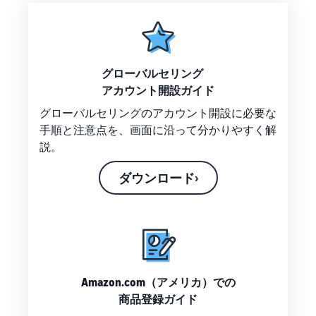
できる配送代行サ
う。ブ
ンドを登録する
ービスです。
ランド
と、さまざまな
ドロップシッピング
売上の
とは？
ブランド構築ツ
最大
ールと保護の特
外部配送を活用した販売形
787.5万
グローバルセリング
典を利用できま
態の説明
円分の
す。
アカウント開設ガイド
還元し
在庫管理の最適化
ます。
グローバルセリングのアカウント開設に必要な
在庫を効率よく管理する5
手順と注意点を、画面に沿って分かりやすく解
つのポイント
説。
ブランド立ち上げ方
ダウンロード›
法は？
ブランドの立ち上げステッ
プと事例紹介
Amazon.com（アメリカ）での
商品登録ガイド