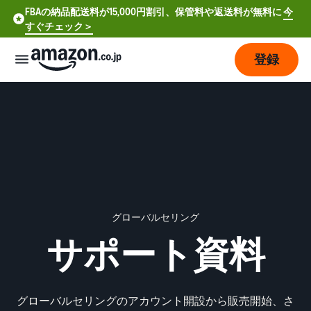
FBAの納品配送料が15,000円割引、保管料や返送料が無料に
今
すぐチェック＞
登録
販
売
の
始
め
方
費
ア
グローバルセリング
用
カ
サポート資料
ウ
ン
販
プ
ト
売
ラ
登
開
グローバルセリングのアカウント開設から販売開始、さ
ン
録