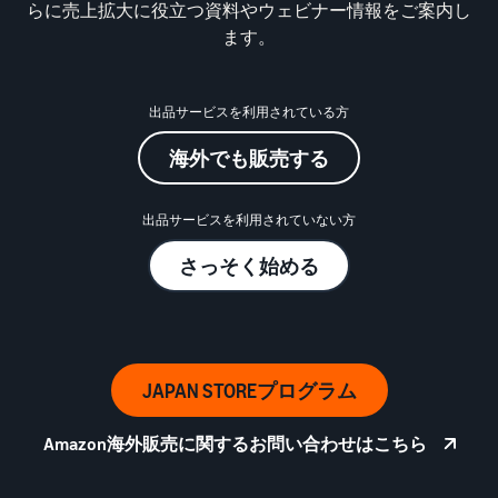
始
English
と
らに売上拡大に役立つ資料やウェビナー情報をご案内し
か
後
費
- US
ます。
ら
用
販
中
ツー
業
売
文
出品サービスを利用されている方
ル・
務
ま
出品プランと基本手
特典
数料
-
効
で
海外でも販売する
出品プランと基本手数料を
CN
率
確認
化
サ
出
出品用アカウントを
日
出品サービスを利用されていない方
ポ
登録する
品
カテゴリーごとの販
本
ー
に
Amazonによる配送代
さっそく始める
売手数料
ト
行 (FBA)
語
役
セラーセントラルに
カテゴリーごとの販売手数
資
商品の保管・発送・返品対
立
ログインする
-
料を確認
料
応を代行
つ
JP
ツ
商品を登録する
FBA配送代行手数料
ー
出品者様による自社
サ
JAPAN STOREプログラム
FBA配送代行手数料を確認
配送
ル
ポ
配送距離やコストに応じて
配送方法を決める
ー
Amazon海外販売に関するお問い合わせはこちら
費用の例
柔軟に対応
ト
セラーセントラル (販
各カテゴリごとの費用の例
売管理ツール)
資
を確認