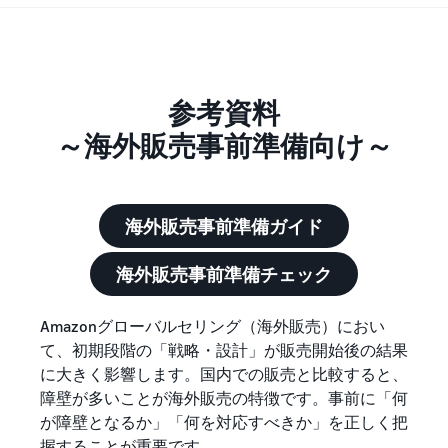
で紹介
すべてのサポート資
ム・
FBA在庫の費用見積
ブランド支援プログ
ロ
料を見る
もり
特典
ラム（Amazonブラン
グ
スタートダッシュ成
ド登録）
イ
FBA在庫の保管・出荷費用
功パック
ン
シミュレーション
ブランドツールで継続的な
ブランド支援プログ
最初の１年間で約6倍の売
売上アップを支援
EC
参考資料
ラム (Amazonブラン
上を目指す方法
登
に
ド登録)
録
～海外販売事前準備向け～
関
法人向けに販売をす
ブランドツールで継続的な
新規出品者向け特典
す
る (Amazonビジネス)
売上アップを支援
最大787.5万円還元
る
ビジネス購買者向けに販売
お
を拡大
新規出品者向け特典
海外販売事前準備ガイド
料金
役
Amazonブランド登録
最大787.5万円分の還元
シミ
(Brand Registry)
立
海外販売 (越境EC)
ュレ
海外販売事前準備チェック
ち
ブランド保護と構築をサポ
世界中のAmazonカスタマ
FBA新商品特典
ータ
ート
情
ーに販売
FBA新規出品で特典・割引
ー
報
Amazonグローバルセリング（海外販売）におい
を提供
販売す
フルフィルメント by
て、​初期段階の「戦略・設計」が販売開始後の結果
Amazon 広告
る商品
Amazon(FBA)
に大きく影響します。​国内での販売と比較すると、
スポンサー広告で認知度と
EC（eコマース）と
の詳細
JAPAN STORE プログ
配送・返品・カスタマーサ
は？
購入を促進
障壁が多いことが海外販売の特徴です。​事前に「何
ラム
と配送
ービスを代行
ECの基礎知識と仕組みを解
が障壁となるか」「何を対応すべきか」を正しく把
費用を
日本発ブランドの海外販路
説
タイムセール
握することが重要です。
入力す
を支援