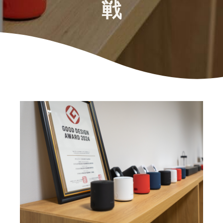
戦
始
English
と
か
後
費
- US
ら
用
販
中
ツー
業
売
文
ル・
務
ま
出品プランと基本手
特典
数料
-
効
で
出品プランと基本手数料を
CN
率
確認
化
サ
出
出品用アカウントを
日
ポ
登録する
品
カテゴリーごとの販
本
ー
に
Amazonによる配送代
売手数料
ト
行 (FBA)
語
役
セラーセントラルに
カテゴリーごとの販売手数
資
商品の保管・発送・返品対
立
ログインする
-
料を確認
料
応を代行
つ
JP
ツ
商品を登録する
FBA配送代行手数料
ー
出品者様による自社
サ
FBA配送代行手数料を確認
配送
ル
ポ
配送距離やコストに応じて
配送方法を決める
ー
費用の例
柔軟に対応
ト
セラーセントラル (販
各カテゴリごとの費用の例
売管理ツール)
資
を確認