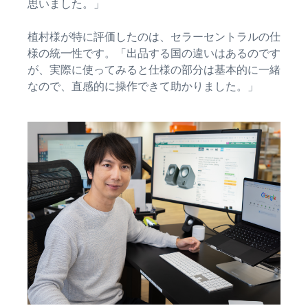
思いました。」
タイムセールを活用した販
るだけ
ネット販売について
売強化
で、さ
コンサルティングサ
植村様が特に評価したのは、セラーセントラルの仕
まざま
ネット販売の基本ステップ
ービス
様の統一性です。「出品する国の違いはあるのです
な配送
を紹介
その他プログラムを
専任コンサルタントがビジ
が、実際に使ってみると仕様の部分は基本的に一緒
方法の
見る
ネス拡大をサポート
新規
なので、直感的に操作できて助かりました。」
コスト
ネットショップ開業
出品
をすぐ
の始め方は？
者向
すべてのプログラム
に比較
ネットショップを構築のヒ
け特
を見る
できま
ントとコツを紹介
典
す。
スター
マーケットプレイス
トダッ
フルフィル
とは？
シュ成
メント by
マーケットプレイスの概念
功パッ
Amazon(FBA)
からAmazonマーケットプ
クをお
レイスの販売方法紹介
商品を預けるだけ
得に始
Amazonブ
で、Amazonが注文
めるた
ランド登
受付から梱包・配
めに、
配送代行サービスと
録（Brand
送・返品対応まで
特典を
は？
Registry）
行い、手間を減ら
活用し
配送・返品・カスタマー対
Amazon Brand
して効率的に販売
ましょ
応を外注する方法
Registryにブラ