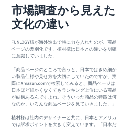
できる配送代行サ
う。ブ
ンドを登録する
市場調査から見えた
ービスです。
ランド
と、さまざまな
ドロップシッピング
売上の
とは？
ブランド構築ツ
文化の違い
最大
ールと保護の特
外部配送を活用した販売形
787.5万
典を利用できま
態の説明
円分の
す。
還元し
FUNLOGY様が海外進出で特に力を入れたのが、商品
在庫管理の最適化
ます。
ページの差別化です。植村様は日本との違いを明確
在庫を効率よく管理する5
に意識していました。
つのポイント
「商品ページのところで言うと、日本ではきめ細か
ブランド立ち上げ方
法は？
い製品仕様や見せ方を大切にしていたのですが、実
ブランドの立ち上げステッ
際にAmazon.comで検索してみると、商品ページは
プと事例紹介
日本ほど細かくなくてもランキング上位にいる商品
が結構あるんですよね。そういった商品の特徴は何
なのか、いろんな商品ページを見ていきました。」
植村様は社内のデザイナーと共に、日本とアメリカ
では訴求ポイントを大きく変えています。「日本だ