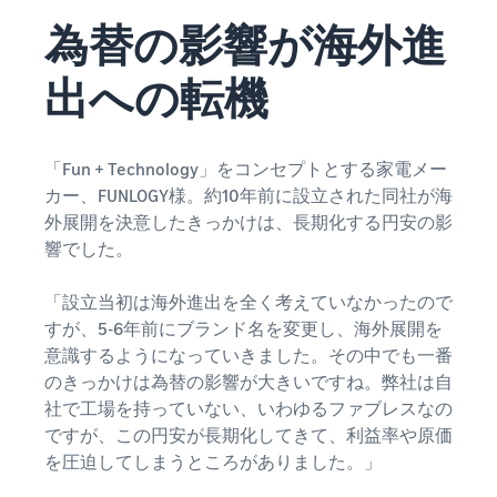
お客様を集める
マルチチャネルサー
出品、価格設定、注文管理
料
ビス (MFC)
為替の影響が海外進
まで商品管理や販売を行う
自社ECや他モールの注文も
その他の費用
ツール
資料請求
FBAで出荷
その他のオプションプログ
出への転機
新
出品開始に役立つガイドブ
ラム費用を確認
Amazon出品アプリ
ックを提供
規
FBA在庫管理
スマホで出品・注文管理が
出
ツールを活用し、在庫量を
可能な無料Amazonセラー
「Fun + Technology」をコンセプトとする家電メー
品
Amazon出品大学
適正化
費
アプリ
カー、FUNLOGY様。約10年前に設立された同社が海
者
ビジネスの成功をサポート
用
様
外展開を決意したきっかけは、長期化する円安の影
する無料の学習プログラム
の
Amazon直営の越境物
ブランド構築ツール
向
響でした。
流
見
ブランド保護と構築をサポ
け
積
中国-日本間海上輸送サービ
販売事例
ート
の
「設立当初は海外進出を全く考えていなかったので
ス
も
Amazon出品者様の成功事
ガ
り
すが、5-6年前にブランド名を変更し、海外展開を
例を紹介
イ
意識するようになっていきました。その中でも一番
販売
ド
販
のきっかけは為替の影響が大きいですね。弊社は自
商品登録のマニュア
配送方法別の費用比
支援
ル
売
社で工場を持っていない、いわゆるファブレスなの
較
プ
促
商品登録手順をステップご
Amazon出品サービス
ですが、この円安が長期化してきて、利益率や原価
FBAと自社配送の費用を比
日
ロ
概要
とに解説
進
本
較
を圧迫してしまうところがありました。」
グ
語
Amazonの特徴から販売ま
ラ