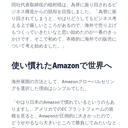
で紹介
すべてのサポート資
ム・
FBA在庫の費用見積
同社代表取締役の植村様は、為替に振り回されるビ
ブランド支援プログ
ロ
料を見る
もり
特典
ラム（Amazonブラン
グ
ジネス構造からの脱却を目指しました。「為替に振
スタートダッシュ成
ド登録）
イ
FBA在庫の保管・出荷費用
り回されてしまうと、やはりどうしてもビジネス考
功パック
ン
シミュレーション
ブランドツールで継続的な
える上で厳しいところがあるので、海外で売り上げ
ブランド支援プログ
最初の１年間で約6倍の売
売上アップを支援
EC
ラム (Amazonブラン
もつくっていきたいなと思い始めたのが一番のきっ
上を目指す方法
登
に
ド登録)
録
かけです。そこで初めて、本格的に海外での販売に
関
法人向けに販売をす
ブランドツールで継続的な
ついて考え始めました。」
新規出品者向け特典
す
る (Amazonビジネス)
売上アップを支援
最大787.5万円還元
る
ビジネス購買者向けに販売
お
を拡大
新規出品者向け特典
使い慣れたAmazonで世界へ
料金
役
Amazonブランド登録
最大787.5万円分の還元
シミ
(Brand Registry)
立
海外販売 (越境EC)
ュレ
ち
ブランド保護と構築をサポ
世界中のAmazonカスタマ
海外展開の方法として、Amazonグローバルセリン
FBA新商品特典
ータ
ート
情
ーに販売
グを選択した理由はシンプルでした。
FBA新規出品で特典・割引
ー
報
を提供
販売す
フルフィルメント by
Amazon 広告
「やはり日本のAmazonで慣れているというのもあ
る商品
Amazon(FBA)
スポンサー広告で認知度と
EC（eコマース）と
りますし、アメリカでのEC プラットフォームの規
の詳細
JAPAN STORE プログ
配送・返品・カスタマーサ
は？
購入を促進
ラム
模を見ると、Amazonが圧倒的に大きかったので、
と配送
ービスを代行
ECの基礎知識と仕組みを解
費用を
日本発ブランドの海外販路
どうせやるなら大きいところで勝負してみたいなと
説
タイムセール
入力す
を支援