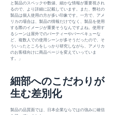
と製品のスペックや数値、細かな情報が重要視され
Amazon
出品ブ
るので、より詳細に記載しています。また、弊社の
ログ
製品は個人使用の方が多い印象です。一方で、アメ
Amazon出
リカの場合は、製品の情報だけでなく、製品を使用
品サービス
する際のイメージが重要そうなんですよね。使用す
公式が提供
るシーンは屋外でのパーティーやバーベキューな
するネット
ど、複数人での使用シーンが多そうだったので、そ
販売・
ういったところをしっかり研究しながら、アメリカ
Amazon出
のお客様向けに商品ページを変えていっていま
品お役立ち
す。」
情報（ブロ
グ記事）を
テーマ別に
一覧でご紹
細部へのこだわりが
介します。
生む差別化
製品の品質面では、日本企業ならではの強みに確信