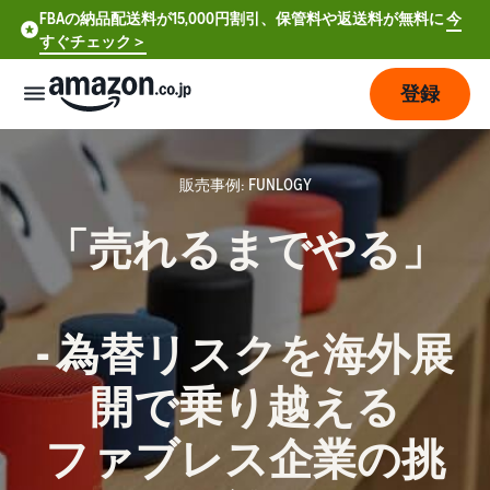
FBAの納品配送料が15,000円割引、保管料や返送料が無料に
今
すぐチェック＞
登録
販
売
販売事例: FUNLOGY
の
始
「売れるまでやる」
め
方
- 為替リスクを海外展
費
ア
用
カ
ウ
開で乗り越える
ン
販
プ
ト
ファブレス企業の挑
売
ラ
登
開
ン
録