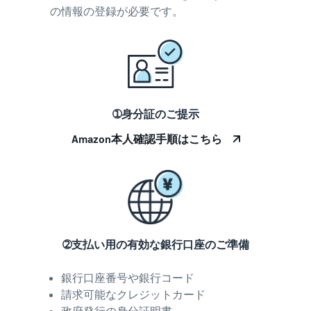
の情報の登録が必要です。
タイムセールを活用した販
るだけ
ネット販売について
売強化
で、さ
コンサルティングサ
まざま
ネット販売の基本ステップ
ービス
な配送
を紹介
その他プログラムを
専任コンサルタントがビジ
方法の
見る
ネス拡大をサポート
新規
コスト
ネットショップ開業
出品
をすぐ
の始め方は？
者向
すべてのプログラム
➀身分証のご提示
に比較
ネットショップを構築のヒ
け特
を見る
できま
ントとコツを紹介
Amazon本人確認手順はこちら
典
す。
スター
マーケットプレイス
トダッ
フルフィル
とは？
シュ成
メント by
マーケットプレイスの概念
功パッ
Amazon(FBA)
からAmazonマーケットプ
クをお
レイスの販売方法紹介
商品を預けるだけ
得に始
Amazonブ
➁支払い用の有効な銀行口座のご準備
で、Amazonが注文
めるた
ランド登
受付から梱包・配
めに、
配送代行サービスと
録（Brand
送・返品対応まで
特典を
は？
銀行口座番号や銀行コード
Registry）
行い、手間を減ら
活用し
配送・返品・カスタマー対
請求可能なクレジットカード
Amazon Brand
して効率的に販売
ましょ
応を外注する方法
Registryにブラ
政府発行の身分証明書