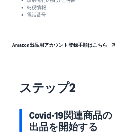
できる配送代行サ
う。ブ
ンドを登録する
納税情報
ービスです。
ランド
と、さまざまな
ドロップシッピング
電話番号
売上の
とは？
ブランド構築ツ
最大
ールと保護の特
外部配送を活用した販売形
787.5万
典を利用できま
態の説明
円分の
す。
還元し
Amazon出品用アカウント登録手順はこちら
在庫管理の最適化
ます。
在庫を効率よく管理する5
つのポイント
ブランド立ち上げ方
法は？
ステップ2
ブランドの立ち上げステッ
プと事例紹介
Covid-19関連商品の
出品を開始する