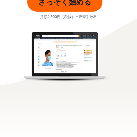
さっそく始める
お客様を集める
マルチチャネルサー
出品、価格設定、注文管理
料
ビス (MFC)
まで商品管理や販売を行う
自社ECや他モールの注文も
その他の費用
ツール
月額4,900円（税抜） + 販売手数料
資料請求
FBAで出荷
その他のオプションプログ
新
出品開始に役立つガイドブ
ラム費用を確認
Amazon出品アプリ
ックを提供
規
FBA在庫管理
スマホで出品・注文管理が
出
ツールを活用し、在庫量を
可能な無料Amazonセラー
品
Amazon出品大学
適正化
費
アプリ
者
ビジネスの成功をサポート
用
様
する無料の学習プログラム
の
Amazon直営の越境物
ブランド構築ツール
向
流
見
ブランド保護と構築をサポ
け
積
中国-日本間海上輸送サービ
販売事例
ート
の
ス
も
Amazon出品者様の成功事
ガ
り
例を紹介
イ
販売
ド
販
商品登録のマニュア
配送方法別の費用比
支援
ル
売
較
プ
促
商品登録手順をステップご
Amazon出品サービス
FBAと自社配送の費用を比
日
ロ
概要
とに解説
進
本
較
グ
語
Amazonの特徴から販売ま
ラ