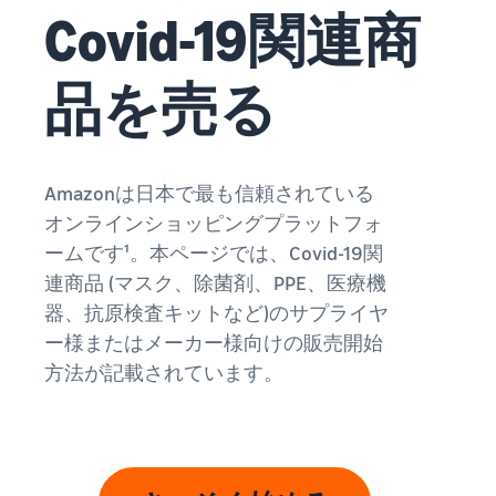
始
English
と
Covid-19関連商
か
後
費
- US
ら
用
販
中
品を売る
ツー
業
売
文
ル・
務
ま
出品プランと基本手
特典
数料
-
効
で
出品プランと基本手数料を
CN
率
確認
化
Amazonは日本で最も信頼されている
サ
出
出品用アカウントを
日
オンラインショッピングプラットフォ
ポ
登録する
品
カテゴリーごとの販
本
ー
ームです¹。本ページでは、Covid-19関
に
Amazonによる配送代
売手数料
ト
行 (FBA)
語
役
連商品 (マスク、除菌剤、PPE、医療機
セラーセントラルに
カテゴリーごとの販売手数
資
商品の保管・発送・返品対
立
ログインする
-
器、抗原検査キットなど)のサプライヤ
料を確認
料
応を代行
つ
JP
ー様またはメーカー様向けの販売開始
ツ
商品を登録する
FBA配送代行手数料
方法が記載されています。
ー
出品者様による自社
サ
FBA配送代行手数料を確認
配送
ル
ポ
配送距離やコストに応じて
配送方法を決める
ー
費用の例
柔軟に対応
ト
セラーセントラル (販
各カテゴリごとの費用の例
売管理ツール)
資
を確認