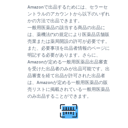
Amazon
Amazonで出品するためには、セラーセ
出品ブ
ントラルのアカウントから以下のいずれ
ログ
かの方法で出品できます。
Amazon出
一般用医薬品の該当する商品の出品に
品サービス
は、薬機法(*)の規定により医薬品店舗販
公式が提供
売業または薬局開設の許可が必要です。
するネット
販売・
また、必要事項を出品者情報のページに
Amazon出
明記する必要があります。さらに、
品お役立ち
Amazonが定める一般用医薬品出品審査
情報（ブロ
を受けた出品者のみが出品可能です。出
グ記事）を
品審査を経て出品が許可された出品者
テーマ別に
は、Amazonが定める一般用医薬品の販
一覧でご紹
売リストに掲載されている一般用医薬品
介します。
のみ出品することができます。