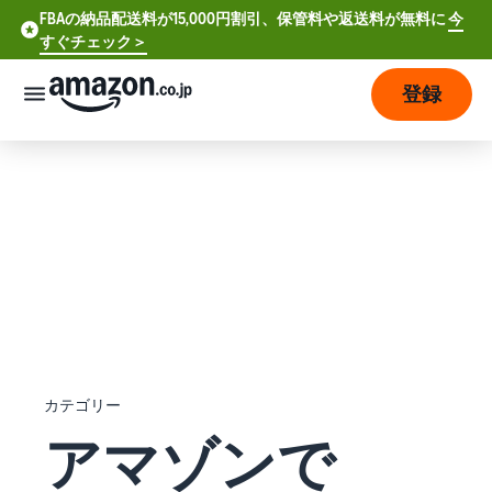
FBAの納品配送料が15,000円割引、保管料や返送料が無料に
今
FBAの納品配送料が15,000円割引、保管料や返送料が無料に
すぐチェック＞
今すぐチェック >
登録
さっそく始める
販
売
の
始
め
方
費
ア
用
カ
ウ
カテゴリー
ン
販
プ
アマゾンで
ト
売
ラ
登
開
ン
録