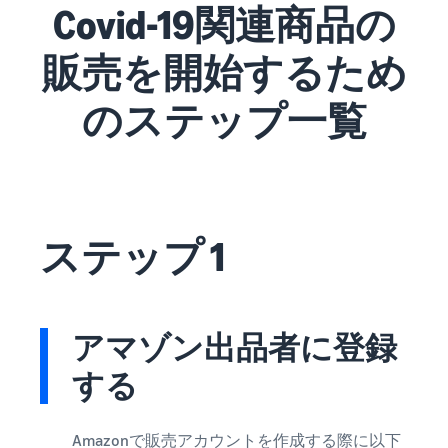
で紹介
すべてのサポート資
Covid-19関連商品の
ム・
FBA在庫の費用見積
ブランド支援プログ
ロ
料を見る
もり
特典
ラム（Amazonブラン
グ
スタートダッシュ成
ド登録）
イ
FBA在庫の保管・出荷費用
販売を開始するため
功パック
ン
シミュレーション
ブランドツールで継続的な
ブランド支援プログ
最初の１年間で約6倍の売
売上アップを支援
EC
のステップ一覧
ラム (Amazonブラン
上を目指す方法
登
に
ド登録)
録
関
法人向けに販売をす
ブランドツールで継続的な
新規出品者向け特典
す
る (Amazonビジネス)
売上アップを支援
最大787.5万円還元
る
ビジネス購買者向けに販売
お
を拡大
新規出品者向け特典
料金
役
Amazonブランド登録
ステップ 1
最大787.5万円分の還元
シミ
(Brand Registry)
立
海外販売 (越境EC)
ュレ
ち
ブランド保護と構築をサポ
世界中のAmazonカスタマ
FBA新商品特典
ータ
ート
情
ーに販売
FBA新規出品で特典・割引
ー
報
を提供
アマゾン出品者に登録
販売す
フルフィルメント by
Amazon 広告
る商品
Amazon(FBA)
スポンサー広告で認知度と
する
EC（eコマース）と
の詳細
JAPAN STORE プログ
配送・返品・カスタマーサ
は？
購入を促進
ラム
と配送
ービスを代行
ECの基礎知識と仕組みを解
費用を
日本発ブランドの海外販路
説
Amazonで販売アカウントを作成する際に以下
タイムセール
入力す
を支援