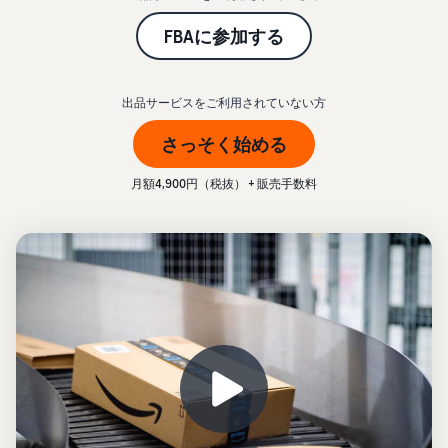
始
English
と
か
後
費
- US
FBAに参加する
ら
用
販
中
_
ツー
業
売
文
ル・
出品サービスをご利用されていない方
務
ま
出品プランと基本手
特典
数料
-
効
で
さっそく始める
出品プランと基本手数料を
CN
率
確認
化
サ
出
出品用アカウントを
月額4,900円（税抜） + 販売手数料
日
ポ
登録する
品
カテゴリーごとの販
本
ー
に
Amazonによる配送代
売手数料
ト
行 (FBA)
語
役
セラーセントラルに
カテゴリーごとの販売手数
資
商品の保管・発送・返品対
立
ログインする
-
料を確認
料
応を代行
つ
JP
ツ
商品を登録する
FBA配送代行手数料
ー
出品者様による自社
サ
FBA配送代行手数料を確認
配送
ル
ポ
配送距離やコストに応じて
配送方法を決める
ー
費用の例
柔軟に対応
ト
セラーセントラル (販
各カテゴリごとの費用の例
売管理ツール)
資
を確認