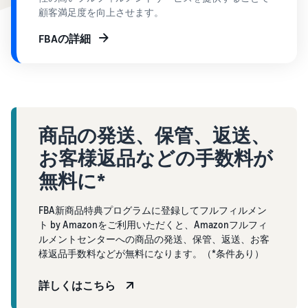
で紹介
すべてのサポート資
ム・
FBA在庫の費用見積
ブランド支援プログ
顧客満足度を向上させます。
ロ
料を見る
もり
特典
ラム（Amazonブラン
グ
スタートダッシュ成
ド登録）
イ
FBAの詳細
FBA在庫の保管・出荷費用
功パック
ン
シミュレーション
ブランドツールで継続的な
ブランド支援プログ
最初の１年間で約6倍の売
売上アップを支援
EC
ラム (Amazonブラン
上を目指す方法
登
に
ド登録)
録
関
法人向けに販売をす
ブランドツールで継続的な
新規出品者向け特典
す
る (Amazonビジネス)
売上アップを支援
最大787.5万円還元
る
ビジネス購買者向けに販売
商品の発送、保管、返送、
お
を拡大
新規出品者向け特典
お客様返品などの手数料が
料金
役
Amazonブランド登録
最大787.5万円分の還元
シミ
(Brand Registry)
立
無料に*
海外販売 (越境EC)
ュレ
ち
ブランド保護と構築をサポ
世界中のAmazonカスタマ
FBA新商品特典
ータ
ート
情
ーに販売
FBA新商品特典プログラムに登録してフルフィルメン
FBA新規出品で特典・割引
ー
報
ト by Amazonをご利用いただくと、Amazonフルフィ
を提供
販売す
フルフィルメント by
ルメントセンターへの商品の発送、保管、返送、お客
Amazon 広告
る商品
Amazon(FBA)
様返品手数料などが無料になります。（*条件あり）
スポンサー広告で認知度と
EC（eコマース）と
の詳細
JAPAN STORE プログ
配送・返品・カスタマーサ
は？
購入を促進
ラム
と配送
ービスを代行
詳しくはこちら
ECの基礎知識と仕組みを解
費用を
日本発ブランドの海外販路
説
タイムセール
入力す
を支援