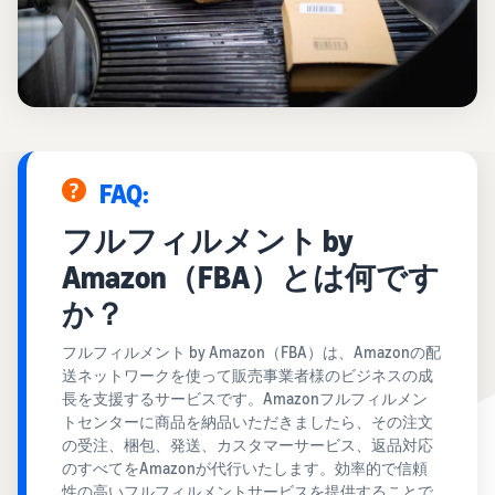
お客様を集める
マルチチャネルサー
出品、価格設定、注文管理
料
ビス (MFC)
まで商品管理や販売を行う
自社ECや他モールの注文も
その他の費用
ツール
資料請求
FBAで出荷
その他のオプションプログ
新
出品開始に役立つガイドブ
ラム費用を確認
Amazon出品アプリ
ックを提供
規
FBA在庫管理
スマホで出品・注文管理が
出
ツールを活用し、在庫量を
可能な無料Amazonセラー
品
Amazon出品大学
適正化
費
アプリ
FAQ:
者
ビジネスの成功をサポート
用
様
する無料の学習プログラム
の
Amazon直営の越境物
フルフィルメント by
ブランド構築ツール
向
流
見
ブランド保護と構築をサポ
け
Amazon（FBA）とは何です
積
中国-日本間海上輸送サービ
販売事例
ート
の
ス
も
Amazon出品者様の成功事
か？
ガ
り
例を紹介
イ
フルフィルメント by Amazon（FBA）は、Amazonの配
販売
ド
送ネットワークを使って販売事業者様のビジネスの成
販
商品登録のマニュア
配送方法別の費用比
支援
長を支援するサービスです。Amazonフルフィルメン
ル
売
較
プ
トセンターに商品を納品いただきましたら、その注文
促
商品登録手順をステップご
Amazon出品サービス
FBAと自社配送の費用を比
日
ロ
の受注、梱包、発送、カスタマーサービス、返品対応
概要
とに解説
進
本
較
グ
のすべてをAmazonが代行いたします。効率的で信頼
語
Amazonの特徴から販売ま
ラ
性の高いフルフィルメントサービスを提供することで