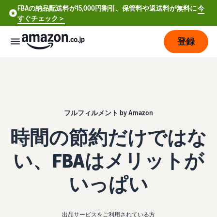
FBAの納品配送料が15,000円割引、保管料や返送料が無料に
今
すぐチェック＞
登録
販
売
の
始
め
フルフィルメント by Amazon
方
時間の節約だけではな
費
ア
い、FBAはメリットが
用
カ
ウ
いっぱい
ン
販
プ
ト
売
ラ
登
開
ン
録
出品サービスをご利用されている方