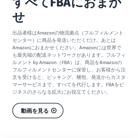
すべてFBAにおまか
できる配送代行サ
う。ブ
ンドを登録する
ービスです。
ランド
せ
と、さまざまな
ドロップシッピング
売上の
とは？
ブランド構築ツ
最大
ールと保護の特
外部配送を活用した販売形
787.5万
典を利用できま
態の説明
出品者様はAmazonの物流拠点（フルフィルメント
円分の
す。
センター）に商品を発送いただくだけ。あとは
還元し
在庫管理の最適化
Amazonにおまかせください。Amazonには世界で
ます。
在庫を効率よく管理する5
も最先端の配送ネットワークがあります。フルフィ
つのポイント
ルメント by Amazon（FBA）は、商品をAmazonの
フルフィルメントセンターに保管し、お客様から注
ブランド立ち上げ方
文を受けると、ピッキング、梱包、発送からカスタ
法は？
マーサービスまで、すべてを代行します。FBAをビ
ブランドの立ち上げステッ
ジネスのさらなる拡大にお役立てください。
プと事例紹介
動画を見る