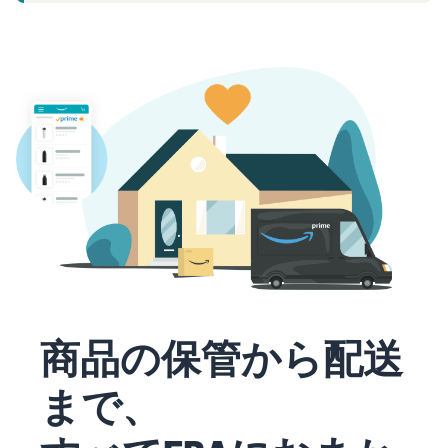
タイムセールを活用した販
るだけ
ネット販売について
売強化
で、さ
コンサルティングサ
まざま
ネット販売の基本ステップ
ービス
な配送
を紹介
その他プログラムを
専任コンサルタントがビジ
方法の
見る
ネス拡大をサポート
新規
コスト
ネットショップ開業
出品
をすぐ
の始め方は？
者向
すべてのプログラム
に比較
ネットショップを構築のヒ
け特
を見る
できま
ントとコツを紹介
典
す。
スター
マーケットプレイス
トダッ
フルフィル
とは？
シュ成
メント by
マーケットプレイスの概念
功パッ
Amazon(FBA)
からAmazonマーケットプ
クをお
レイスの販売方法紹介
商品を預けるだけ
得に始
Amazonブ
商品の保管から配送
で、Amazonが注文
めるた
ランド登
受付から梱包・配
めに、
配送代行サービスと
録（Brand
まで、
送・返品対応まで
特典を
は？
Registry）
行い、手間を減ら
活用し
配送・返品・カスタマー対
Amazon Brand
して効率的に販売
ましょ
応を外注する方法
Registryにブラ