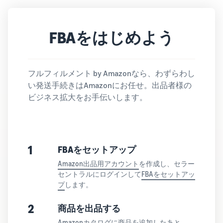
Amazon
出品ブ
ログ
FBAをはじめよう
Amazon出
品サービス
公式が提供
するネット
フルフィルメント by Amazonなら、わずらわし
販売・
い発送手続きはAmazonにお任せ。出品者様の
Amazon出
ビジネス拡大をお手伝いします。
品お役立ち
情報（ブロ
グ記事）を
テーマ別に
一覧でご紹
1
FBAをセットアップ
介します。
Amazon出品用アカウント
を作成し、セラー
セントラルにログインして
FBAをセットアッ
プ
します。
2
商品を出品する
Amazonカタログに
商品を追加
したあと、