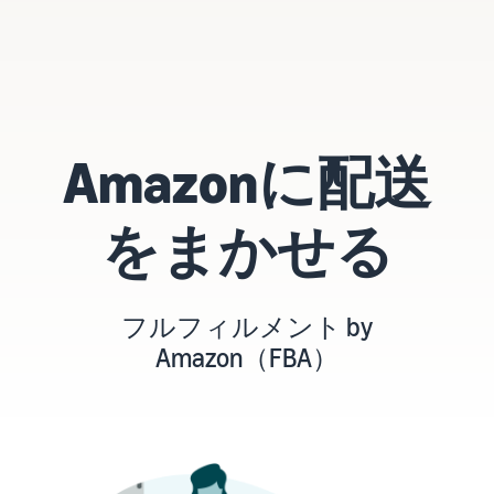
タイムセールを活用した販
るだけ
ネット販売について
売強化
で、さ
コンサルティングサ
まざま
ネット販売の基本ステップ
ービス
な配送
を紹介
その他プログラムを
専任コンサルタントがビジ
方法の
見る
ネス拡大をサポート
新規
コスト
ネットショップ開業
出品
Amazonに配送
をすぐ
の始め方は？
者向
すべてのプログラム
に比較
ネットショップを構築のヒ
け特
を見る
できま
ントとコツを紹介
典
をまかせる
す。
スター
マーケットプレイス
トダッ
フルフィル
とは？
シュ成
メント by
マーケットプレイスの概念
功パッ
フルフィルメント by
Amazon(FBA)
からAmazonマーケットプ
クをお
Amazon（FBA）
レイスの販売方法紹介
商品を預けるだけ
得に始
Amazonブ
で、Amazonが注文
めるた
ランド登
受付から梱包・配
めに、
配送代行サービスと
録（Brand
送・返品対応まで
特典を
は？
Registry）
行い、手間を減ら
活用し
配送・返品・カスタマー対
Amazon Brand
して効率的に販売
ましょ
応を外注する方法
Registryにブラ