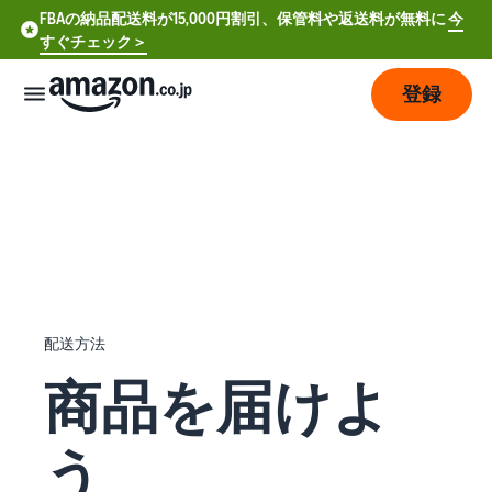
FBAの納品配送料が15,000円割引、保管料や返送料が無料に
今
すぐチェック＞
登録
販
売
の
始
め
方
費
ア
配送方法
用
カ
商品を届けよ
ウ
ン
販
プ
ト
売
う
ラ
登
開
ン
録