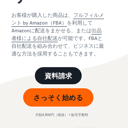
始
English
と
か
後
費
- US
ら
お客様が購入した商品は、
フルフィルメ
用
販
中
ント by Amazon（FBA）
を利用して
ツー
業
売
文
ル・
Amazonに配送をまかせる、または
出品
務
ま
出品プランと基本手
特典
数料
-
効
で
者様による自社配送
が可能です。FBAと
出品プランと基本手数料を
CN
率
自社配送を組み合わせて、ビジネスに最
確認
化
サ
出
出品用アカウントを
適な方法を採用することもできます。
日
ポ
登録する
品
カテゴリーごとの販
本
ー
に
Amazonによる配送代
売手数料
ト
行 (FBA)
語
役
セラーセントラルに
資料請求
カテゴリーごとの販売手数
資
商品の保管・発送・返品対
立
ログインする
-
料を確認
料
応を代行
つ
JP
ツ
商品を登録する
FBA配送代行手数料
さっそく始める
ー
出品者様による自社
サ
FBA配送代行手数料を確認
配送
ル
ポ
配送距離やコストに応じて
配送方法を決める
ー
費用の例
柔軟に対応
月額4,900円（税抜） + 販売手数料
ト
セラーセントラル (販
各カテゴリごとの費用の例
売管理ツール)
資
を確認