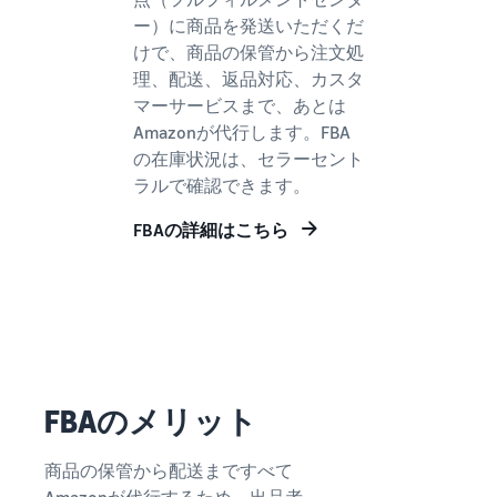
Amazon
ー）に商品を発送いただくだ
出品ブ
けで、商品の保管から注文処
ログ
理、配送、返品対応、カスタ
Amazon出
マーサービスまで、あとは
品サービス
Amazonが代行します。FBA
公式が提供
の在庫状況は、セラーセント
するネット
ラルで確認できます。
販売・
Amazon出
FBAの詳細はこちら
品お役立ち
情報（ブロ
グ記事）を
テーマ別に
一覧でご紹
介します。
FBAのメリット
商品の保管から配送まですべて
Amazonが代行するため、出品者