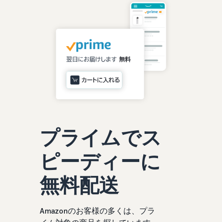
お客様を集める
マルチチャネルサー
出品、価格設定、注文管理
料
ビス (MFC)
まで商品管理や販売を行う
自社ECや他モールの注文も
その他の費用
ツール
資料請求
FBAで出荷
その他のオプションプログ
新
出品開始に役立つガイドブ
ラム費用を確認
Amazon出品アプリ
ックを提供
規
FBA在庫管理
スマホで出品・注文管理が
出
ツールを活用し、在庫量を
可能な無料Amazonセラー
品
Amazon出品大学
適正化
費
アプリ
者
ビジネスの成功をサポート
用
様
する無料の学習プログラム
の
Amazon直営の越境物
ブランド構築ツール
向
流
見
ブランド保護と構築をサポ
け
積
中国-日本間海上輸送サービ
販売事例
ート
プライムでス
の
ス
も
Amazon出品者様の成功事
ガ
り
例を紹介
イ
ピーディーに
販売
ド
販
商品登録のマニュア
配送方法別の費用比
支援
無料配送
ル
売
較
プ
促
商品登録手順をステップご
Amazon出品サービス
FBAと自社配送の費用を比
日
ロ
概要
とに解説
進
本
較
グ
Amazonのお客様の多くは、プラ
語
Amazonの特徴から販売ま
ラ