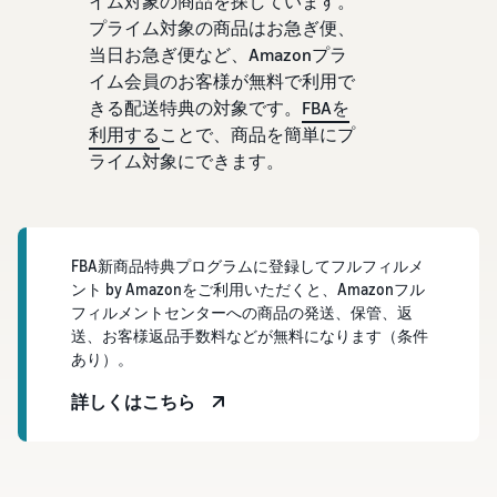
イム対象の商品を探しています。
で紹介
すべてのサポート資
ム・
FBA在庫の費用見積
ブランド支援プログ
ロ
プライム対象の商品はお急ぎ便、
料を見る
もり
特典
ラム（Amazonブラン
グ
当日お急ぎ便など、Amazonプラ
スタートダッシュ成
ド登録）
イ
FBA在庫の保管・出荷費用
功パック
ン
イム会員のお客様が無料で利用で
シミュレーション
ブランドツールで継続的な
ブランド支援プログ
最初の１年間で約6倍の売
きる配送特典の対象です。
FBAを
売上アップを支援
EC
ラム (Amazonブラン
上を目指す方法
登
利用する
ことで、商品を簡単にプ
に
ド登録)
録
関
ライム対象にできます。
法人向けに販売をす
ブランドツールで継続的な
新規出品者向け特典
す
る (Amazonビジネス)
売上アップを支援
最大787.5万円還元
る
ビジネス購買者向けに販売
お
を拡大
新規出品者向け特典
料金
役
Amazonブランド登録
FBA新商品特典プログラムに登録してフルフィルメ
最大787.5万円分の還元
シミ
(Brand Registry)
立
海外販売 (越境EC)
ント by Amazonをご利用いただくと、Amazonフル
ュレ
ち
ブランド保護と構築をサポ
世界中のAmazonカスタマ
フィルメントセンターへの商品の発送、保管、返
FBA新商品特典
ータ
ート
情
ーに販売
送、お客様返品手数料などが無料になります（条件
FBA新規出品で特典・割引
ー
報
あり）。
を提供
販売す
フルフィルメント by
Amazon 広告
詳しくはこちら
る商品
Amazon(FBA)
スポンサー広告で認知度と
EC（eコマース）と
の詳細
JAPAN STORE プログ
配送・返品・カスタマーサ
は？
購入を促進
ラム
と配送
ービスを代行
ECの基礎知識と仕組みを解
費用を
日本発ブランドの海外販路
説
タイムセール
入力す
を支援