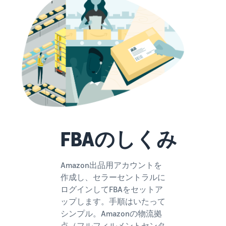
できる配送代行サ
う。ブ
ンドを登録する
ービスです。
ランド
と、さまざまな
ドロップシッピング
売上の
とは？
ブランド構築ツ
最大
ールと保護の特
外部配送を活用した販売形
787.5万
典を利用できま
態の説明
円分の
す。
還元し
在庫管理の最適化
ます。
在庫を効率よく管理する5
つのポイント
ブランド立ち上げ方
FBAのしくみ
法は？
ブランドの立ち上げステッ
プと事例紹介
Amazon出品用アカウントを
作成し、セラーセントラルに
ログインしてFBAをセットア
ップします。手順はいたって
シンプル。Amazonの物流拠
点（フルフィルメントセンタ