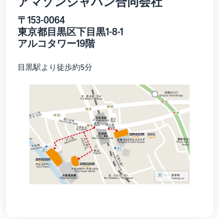
アマゾンジャパン合同会社
Amazon
出品ブ
〒153-0064
ログ
東京都目黒区下目黒1-8-1
Amazon出
アルコタワー19階
品サービス
公式が提供
目黒駅より徒歩約5分
するネット
販売・
Amazon出
品お役立ち
情報（ブロ
グ記事）を
テーマ別に
一覧でご紹
介します。