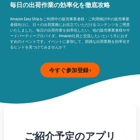
始
English
と
毎日の出荷作業の効率化を徹底攻略
か
後
費
- US
ら
用
販
Amazon Easy Shipをご利用中の販売事業者様・ご利用検討中の販売事業
中
者様向けに、日々の出荷業務にお役立ていただけるコンテンツをご用意
ツー
業
売
いたしました。毎日の出荷作業を効率化したい、他の販売事業者様やサ
文
ル・
務
ま
出品プランと基本手
ードパーティープロバイダ、Amazon社員と交流したいという方におす
特典
数料
-
効
で
すめのイベントです。イベントに参加して、煩雑な出荷業務を効率化す
出品プランと基本手数料を
CN
率
るヒントを見つけてみませんか？
確認
化
サ
出
出品用アカウントを
日
ポ
登録する
品
カテゴリーごとの販
本
今すぐ参加登録 ›
ー
に
Amazonによる配送代
売手数料
ト
行 (FBA)
語
役
セラーセントラルに
カテゴリーごとの販売手数
資
商品の保管・発送・返品対
立
ログインする
-
料を確認
料
応を代行
つ
JP
ツ
商品を登録する
FBA配送代行手数料
ー
出品者様による自社
サ
FBA配送代行手数料を確認
配送
ル
ポ
配送距離やコストに応じて
配送方法を決める
ー
費用の例
柔軟に対応
ト
セラーセントラル (販
ご紹介予定のアプリ
各カテゴリごとの費用の例
売管理ツール)
資
を確認