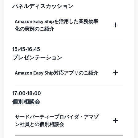
パネルディスカッション
タイムセールを活用した販
るだけ
ネット販売について
売強化
で、さ
コンサルティングサ
まざま
ネット販売の基本ステップ
Amazon Easy Shipを活用した業務効率
ービス
な配送
を紹介
その他プログラムを
専任コンサルタントがビジ
化の実例のご紹介
方法の
見る
ネス拡大をサポート
新規
コスト
ネットショップ開業
出品
をすぐ
の始め方は？
者向
15:45-16:45
すべてのプログラム
に比較
ネットショップを構築のヒ
け特
を見る
プレゼンテーション
できま
ントとコツを紹介
典
す。
スター
Amazon Easy Ship対応アプリのご紹介
マーケットプレイス
トダッ
フルフィル
とは？
シュ成
メント by
マーケットプレイスの概念
功パッ
17:00-18:00
Amazon(FBA)
からAmazonマーケットプ
クをお
個別相談会
レイスの販売方法紹介
商品を預けるだけ
得に始
Amazonブ
で、Amazonが注文
めるた
ランド登
受付から梱包・配
めに、
配送代行サービスと
録（Brand
サードパーティープロバイダ・アマゾ
送・返品対応まで
特典を
は？
Registry）
ン社員との個別相談会
行い、手間を減ら
活用し
配送・返品・カスタマー対
Amazon Brand
して効率的に販売
ましょ
応を外注する方法
Registryにブラ