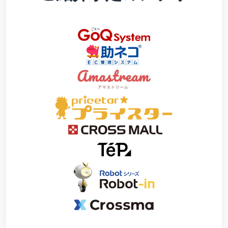
お客様を集める
マルチチャネルサー
出品、価格設定、注文管理
料
ビス (MFC)
まで商品管理や販売を行う
自社ECや他モールの注文も
その他の費用
ツール
資料請求
FBAで出荷
その他のオプションプログ
新
出品開始に役立つガイドブ
ラム費用を確認
Amazon出品アプリ
ックを提供
規
FBA在庫管理
スマホで出品・注文管理が
出
ツールを活用し、在庫量を
可能な無料Amazonセラー
品
Amazon出品大学
適正化
費
アプリ
者
ビジネスの成功をサポート
用
様
する無料の学習プログラム
の
Amazon直営の越境物
ブランド構築ツール
向
流
見
ブランド保護と構築をサポ
け
積
中国-日本間海上輸送サービ
販売事例
ート
の
ス
も
Amazon出品者様の成功事
ガ
り
例を紹介
イ
販売
ド
販
商品登録のマニュア
配送方法別の費用比
支援
ル
売
較
プ
促
商品登録手順をステップご
Amazon出品サービス
FBAと自社配送の費用を比
日
ロ
概要
とに解説
進
本
較
グ
語
Amazonの特徴から販売ま
ラ