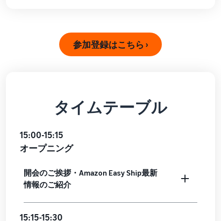
で紹介
すべてのサポート資
ム・
FBA在庫の費用見積
ブランド支援プログ
ロ
料を見る
もり
特典
ラム（Amazonブラン
グ
スタートダッシュ成
ド登録）
イ
FBA在庫の保管・出荷費用
功パック
ン
シミュレーション
ブランドツールで継続的な
参加登録はこちら ›
ブランド支援プログ
最初の１年間で約6倍の売
売上アップを支援
EC
ラム (Amazonブラン
上を目指す方法
登
に
ド登録)
録
関
法人向けに販売をす
ブランドツールで継続的な
新規出品者向け特典
す
る (Amazonビジネス)
売上アップを支援
最大787.5万円還元
る
ビジネス購買者向けに販売
タイムテーブル
お
を拡大
新規出品者向け特典
料金
役
Amazonブランド登録
最大787.5万円分の還元
シミ
(Brand Registry)
立
海外販売 (越境EC)
15:00-15:15
ュレ
ち
ブランド保護と構築をサポ
世界中のAmazonカスタマ
FBA新商品特典
ータ
ート
情
オープニング
ーに販売
FBA新規出品で特典・割引
ー
報
を提供
販売す
フルフィルメント by
開会のご挨拶・Amazon Easy Ship最新
Amazon 広告
る商品
Amazon(FBA)
情報のご紹介
スポンサー広告で認知度と
EC（eコマース）と
の詳細
JAPAN STORE プログ
配送・返品・カスタマーサ
は？
購入を促進
ラム
と配送
ービスを代行
ECの基礎知識と仕組みを解
費用を
日本発ブランドの海外販路
15:15-15:30
説
タイムセール
入力す
を支援