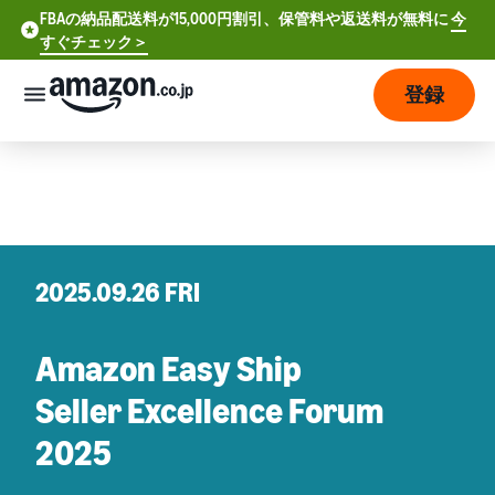
FBAの納品配送料が15,000円割引、保管料や返送料が無料に
今
FBAの納品配送料が15,000円割引、保管料や返送料が無料に
すぐチェック＞
今すぐチェック >
登録
さっそく始める
販
売
の
始
め
方
2025.09.26 FRI
費
ア
Amazon Easy Ship
用
カ
ウ
Seller Excellence Forum
ン
販
プ
2025
ト
売
ラ
登
開
ン
録