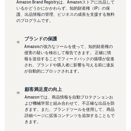
Amazon Brand Registryは、Amazonストアに出品して
ましょ
できる配送代行サ
Registryにブラ
いるかどうかにかかわらず、知的財産権（IP）の保
う。ブ
ービスです。
ンドを登録する
ドロップシッピング
護、出品情報の管理、ビジネスの成長を支援する無料
ランド
と、さまざまな
とは？
のプログラムです。
売上の
ブランド構築ツ
外部配送を活用した販売形
最大
ールと保護の特
態の説明
787.5万
典を利用できま
ブランドの保護
円分の
す。
在庫管理の最適
還元し
Amazonの強力なツールを使って、知的財産権の
化
ます。
侵害の疑いを検出して報告できます。 正確に情
在庫を効率よく管理す
報を送信することでフィードバックの循環が促進
る5つのポイント
され、ブランドや購入者に影響を与える前に違反
が自動的にブロックされます。
ブランド立ち上げ方
法は？
顧客満足度の向上
ブランドの立ち上げステッ
プと事例紹介
Amazonでは、商品情報を自動プロテクションお
よび機械学習と組み合わせて、不正確な出品を防
ぎます。また、ブランドツールを使用して、商品
詳細ページに拡張コンテンツを追加することもで
きます。