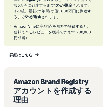
タイムセールを活用した販
を支援
るだけ
750万円に到達するまで
10%が返金
されます。
ネット販売について
売強化
で、さ
その後、最初の1年間は1億5,000万円に到達す
まざま
ネット販売の基本ステップ
コンサルティングサ
るまで
5%が返金
されます。
な配送
を紹介
ービス
その他プログラムを
方法の
見る
Amazon Vineに商品1点を無料で登録すると、
専任コンサルタントがビジ
コスト
ネス拡大をサポート
新規
ネットショップ開業
信頼できるレビューを獲得できます（30,000
をすぐ
の始め方は？
出品
円相当）
に比較
ネットショップを構築のヒ
者向
すべてのプログラム
できま
ントとコツを紹介
け特
を見る
す。
典
詳細はこちら
マーケットプレイス
スター
フルフィル
とは？
トダッ
メント by
マーケットプレイスの概念
シュ成
Amazon(FBA)
からAmazonマーケットプ
功パッ
レイスの販売方法紹介
クをお
Amazon Brand Registry
商品を預けるだけ
得に始
で、Amazonが注文
Amazonブ
アカウントを作成する
めるた
受付から梱包・配
ランド登
配送代行サービスと
めに、
送・返品対応まで
は？
録（Brand
理由
特典を
行い、手間を減ら
Registry）
配送・返品・カスタマー対
活用し
して効率的に販売
応を外注する方法
Amazon Brand