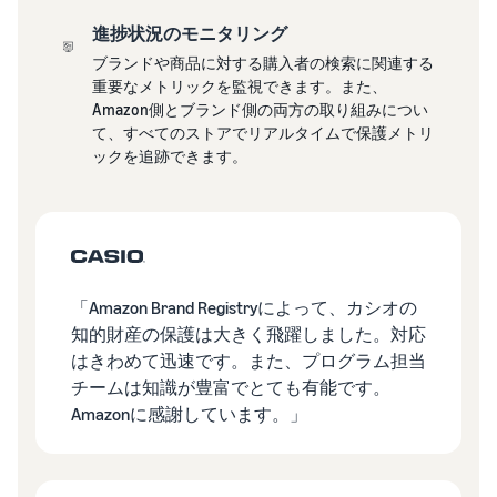
進捗状況のモニタリング
Amazon
出品ブ
ブランドや商品に対する購入者の検索に関連する
ログ
重要なメトリックを監視できます。また、
Amazon側とブランド側の両方の取り組みについ
Amazon出
て、すべてのストアでリアルタイムで保護メトリ
品サービス
ックを追跡できます。
公式が提供
するネット
販売・
Amazon出
品お役立ち
情報（ブロ
グ記事）を
「Amazon Brand Registryによって、カシオの
テーマ別に
知的財産の保護は大きく飛躍しました。対応
一覧でご紹
はきわめて迅速です。また、プログラム担当
介します。
チームは知識が豊富でとても有能です。
Amazonに感謝しています。」