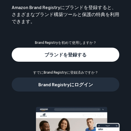
始
English
と
か
Amazon Brand Registryにブランドを登録すると、
後
費
- US
ら
さまざまなブランド構築ツールと保護の特典を利用
用
販
できます。
中
ツー
業
売
文
ル・
務
ま
出品プランと基本手
特典
数料
-
効
で
Brand Registryを初めて使用しますか？
出品プランと基本手数料を
CN
率
確認
化
サ
出
出品用アカウントを
ブランドを登録する
日
ポ
登録する
品
カテゴリーごとの販
本
ー
に
Amazonによる配送代
売手数料
ト
行 (FBA)
語
役
すでにBrand Registryに登録済みですか？
セラーセントラルに
カテゴリーごとの販売手数
資
商品の保管・発送・返品対
立
ログインする
-
料を確認
Brand Registryにログイン
料
応を代行
つ
JP
ツ
商品を登録する
FBA配送代行手数料
ー
出品者様による自社
サ
FBA配送代行手数料を確認
配送
ル
ポ
配送距離やコストに応じて
配送方法を決める
ー
費用の例
柔軟に対応
ト
セラーセントラル (販
各カテゴリごとの費用の例
売管理ツール)
資
を確認