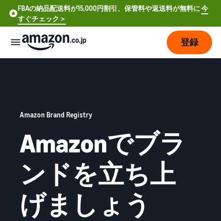
FBAの納品配送料が15,000円割引、保管料や返送料が無料に
今
すぐチェック＞
登録
販
売
の
始
め
Amazon Brand Registry
方
Amazonでブラ
費
ア
ンドを立ち上
用
カ
ウ
ン
販
プ
げましょう
ト
売
ラ
登
開
ン
録