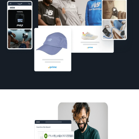
お客様を集める
マルチチャネルサー
出品、価格設定、注文管理
料
ビス (MFC)
まで商品管理や販売を行う
自社ECや他モールの注文も
その他の費用
ツール
資料請求
FBAで出荷
その他のオプションプログ
新
出品開始に役立つガイドブ
ラム費用を確認
Amazon出品アプリ
ックを提供
規
FBA在庫管理
スマホで出品・注文管理が
出
ツールを活用し、在庫量を
可能な無料Amazonセラー
品
Amazon出品大学
適正化
費
アプリ
者
ビジネスの成功をサポート
用
様
する無料の学習プログラム
の
Amazon直営の越境物
ブランド構築ツ
向
流
見
ール
け
積
中国-日本間海上輸送サービ
販売事例
ブランド保護と構築を
の
ス
も
Amazon出品者様の成功事
サポート
ガ
り
例を紹介
イ
ド
販
商品登録のマニュア
販売
配送方法別の費用比
ル
売
較
支援
促
商品登録手順をステップご
Amazon出品サービス
プ
FBAと自社配送の費用を比
日
概要
とに解説
進
本
較
ロ
語
Amazonの特徴から販売ま
グ