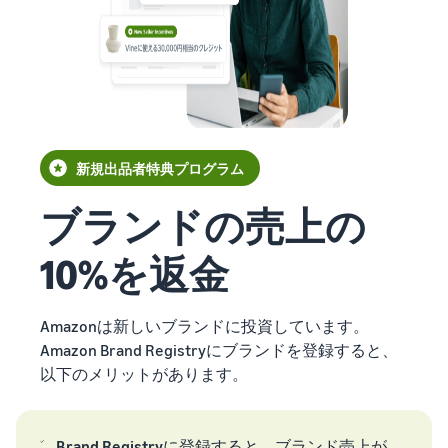
で紹介
すべてのサポート資
ラ
FBA在庫の費用見積
ブランド支援プログ
ロ
料を見る
ム・
もり
ラム（Amazonブラン
グ
スタートダッシュ成
特典
ド登録）
イ
FBA在庫の保管・出荷費用
功パック
ン
シミュレーション
ブランドツールで継続的な
最初の１年間で約6倍の売
売上アップを支援
EC
ブランド支援プ
上を目指す方法
登
に
ログラム (Amazon
録
関
法人向けに販売をす
ブランド登録)
新規出品者向け特典
す
る (Amazonビジネス)
新規出品者特典プログラム
ブランドツールで継続
最大787.5万円還元
る
ビジネス購買者向けに販売
的な売上アップを支援
お
を拡大
ブランドの売上の
料金
役
Amazonブランド
新規出品者向け特典
シミ
登録(Brand
立
海外販売 (越境EC)
10%を返金
最大787.5万円分の還元
ュレ
Registry)
ち
世界中のAmazonカスタマ
ータ
ブランド保護と構築を
情
ーに販売
FBA新商品特典
ー
サポート
報
Amazonは新しいブランドに投資しています。
FBA新規出品で特典・割引
販売す
Amazon Brand Registryにブランドを登録すると、
Amazon 広告
を提供
る商品
フルフィルメント by
以下のメリットがあります。
スポンサー広告で認知度と
EC（eコマース）と
の詳細
Amazon(FBA)
は？
購入を促進
JAPAN STORE プログ
と配送
配送・返品・カスタマーサ
ECの基礎知識と仕組みを解
ラム
費用を
ービスを代行
説
タイムセール
Brand Registry
に登録すると、ブランド売上が
日本発ブランドの海外販路
入力す