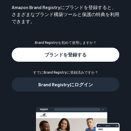
始
English
と
か
Amazon Brand Registryにブランドを登録すると、
後
費
- US
ら
さまざまなブランド構築ツールと保護の特典を利用
用
販
できます。
中
ツー
業
売
文
ル・
務
ま
出品プランと基本手
特典
数料
-
効
で
Brand Registryを初めて使用しますか？
出品プランと基本手数料を
CN
率
確認
化
サ
出
出品用アカウントを
ブランドを登録する
日
ポ
登録する
品
カテゴリーごとの販
本
ー
に
Amazonによる配送代
売手数料
ト
行 (FBA)
語
役
すでにBrand Registryに登録済みですか？
セラーセントラルに
カテゴリーごとの販売手数
資
商品の保管・発送・返品対
立
ログインする
-
料を確認
Brand Registryにログイン
料
応を代行
つ
JP
ツ
商品を登録する
FBA配送代行手数料
ー
出品者様による自社
サ
FBA配送代行手数料を確認
配送
ル
ポ
配送距離やコストに応じて
配送方法を決める
ー
費用の例
柔軟に対応
ト
セラーセントラル (販
各カテゴリごとの費用の例
売管理ツール)
資
を確認