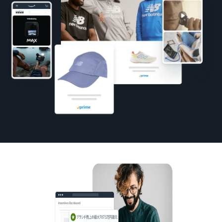
お客様を集める
マルチチャネルサー
出品、価格設定、注文管理
料
ビス (MFC)
まで商品管理や販売を行う
自社ECや他モールの注文も
その他の費用
ツール
資料請求
FBAで出荷
その他のオプションプログ
新
出品開始に役立つガイドブ
ラム費用を確認
Amazon出品アプリ
ックを提供
規
FBA在庫管理
スマホで出品・注文管理が
出
ツールを活用し、在庫量を
可能な無料Amazonセラー
品
Amazon出品大学
適正化
費
アプリ
者
ビジネスの成功をサポート
用
様
する無料の学習プログラム
の
Amazon直営の越境物
ブランド構築ツ
向
流
見
ール
け
積
中国-日本間海上輸送サービ
販売事例
ブランド保護と構築を
の
ス
も
Amazon出品者様の成功事
サポート
ガ
り
例を紹介
イ
ド
販
商品登録のマニュア
販売
配送方法別の費用比
ル
売
較
支援
促
商品登録手順をステップご
Amazon出品サービス
プ
FBAと自社配送の費用を比
日
概要
とに解説
進
本
較
ロ
語
Amazonの特徴から販売ま
グ