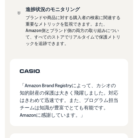
進捗状況のモニタリング
Amazon
出品ブ
ブランドや商品に対する購入者の検索に関連する
ログ
重要なメトリックを監視できます。また、
Amazon側とブランド側の両方の取り組みについ
Amazon出
て、すべてのストアでリアルタイムで保護メトリ
品サービス
ックを追跡できます。
公式が提供
するネット
販売・
Amazon出
品お役立ち
情報（ブロ
グ記事）を
「Amazon Brand Registryによって、カシオの
テーマ別に
知的財産の保護は大きく飛躍しました。対応
一覧でご紹
はきわめて迅速です。また、プログラム担当
介します。
チームは知識が豊富でとても有能です。
Amazonに感謝しています。」