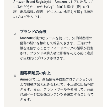
Amazon Brand Registryは、Amazonストアに出品して
ましょ
できる配送代行サ
Registryにブラ
いるかどうかにかかわらず、知的財産権（IP）の保
う。ブ
ービスです。
ンドを登録する
ドロップシッピング
護、出品情報の管理、ビジネスの成長を支援する無料
ランド
と、さまざまな
とは？
のプログラムです。
売上の
ブランド構築ツ
外部配送を活用した販売形
最大
ールと保護の特
態の説明
787.5万
典を利用できま
ブランドの保護
円分の
す。
在庫管理の最適
還元し
Amazonの強力なツールを使って、知的財産権の
化
ます。
侵害の疑いを検出して報告できます。 正確に情
在庫を効率よく管理す
報を送信することでフィードバックの循環が促進
る5つのポイント
され、ブランドや購入者に影響を与える前に違反
が自動的にブロックされます。
ブランド立ち上げ方
法は？
顧客満足度の向上
ブランドの立ち上げステッ
プと事例紹介
Amazonでは、商品情報を自動プロテクションお
よび機械学習と組み合わせて、不正確な出品を防
ぎます。また、ブランドツールを使用して、商品
詳細ページに拡張コンテンツを追加することもで
きます。