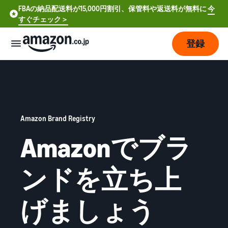
FBAの納品配送料が15,000円割引、保管料や返送料が無料に
今
すぐチェック＞
登録
販
売
の
始
め
Amazon Brand Registry
方
Amazonでブラ
費
ア
ンドを立ち上
用
カ
ウ
ン
販
プ
げましょう
ト
売
ラ
登
開
ン
録