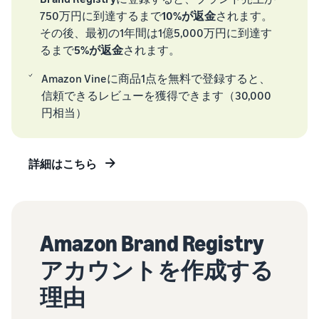
タイムセールを活用した販
を支援
るだけ
750万円に到達するまで
10%が返金
されます。
ネット販売について
売強化
で、さ
その後、最初の1年間は1億5,000万円に到達す
まざま
ネット販売の基本ステップ
コンサルティングサ
るまで
5%が返金
されます。
な配送
を紹介
ービス
その他プログラムを
方法の
見る
Amazon Vineに商品1点を無料で登録すると、
専任コンサルタントがビジ
コスト
ネス拡大をサポート
新規
ネットショップ開業
信頼できるレビューを獲得できます（30,000
をすぐ
の始め方は？
出品
円相当）
に比較
ネットショップを構築のヒ
者向
すべてのプログラム
できま
ントとコツを紹介
け特
を見る
す。
典
詳細はこちら
マーケットプレイス
スター
フルフィル
とは？
トダッ
メント by
マーケットプレイスの概念
シュ成
Amazon(FBA)
からAmazonマーケットプ
功パッ
レイスの販売方法紹介
クをお
Amazon Brand Registry
商品を預けるだけ
得に始
で、Amazonが注文
Amazonブ
アカウントを作成する
めるた
受付から梱包・配
ランド登
配送代行サービスと
めに、
送・返品対応まで
は？
録（Brand
理由
特典を
行い、手間を減ら
Registry）
配送・返品・カスタマー対
活用し
して効率的に販売
応を外注する方法
Amazon Brand