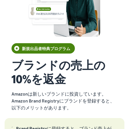
で紹介
すべてのサポート資
ラ
FBA在庫の費用見積
ブランド支援プログ
ロ
料を見る
ム・
もり
ラム（Amazonブラン
グ
スタートダッシュ成
特典
ド登録）
イ
FBA在庫の保管・出荷費用
功パック
ン
シミュレーション
ブランドツールで継続的な
最初の１年間で約6倍の売
売上アップを支援
EC
ブランド支援プ
上を目指す方法
登
に
ログラム (Amazon
録
関
法人向けに販売をす
ブランド登録)
新規出品者向け特典
す
る (Amazonビジネス)
新規出品者特典プログラム
ブランドツールで継続
最大787.5万円還元
る
ビジネス購買者向けに販売
的な売上アップを支援
お
を拡大
ブランドの売上の
料金
役
Amazonブランド
新規出品者向け特典
シミ
登録(Brand
立
海外販売 (越境EC)
10%を返金
最大787.5万円分の還元
ュレ
Registry)
ち
世界中のAmazonカスタマ
ータ
ブランド保護と構築を
情
ーに販売
FBA新商品特典
ー
サポート
報
Amazonは新しいブランドに投資しています。
FBA新規出品で特典・割引
販売す
Amazon Brand Registryにブランドを登録すると、
Amazon 広告
を提供
る商品
フルフィルメント by
以下のメリットがあります。
スポンサー広告で認知度と
EC（eコマース）と
の詳細
Amazon(FBA)
は？
購入を促進
JAPAN STORE プログ
と配送
配送・返品・カスタマーサ
ECの基礎知識と仕組みを解
ラム
費用を
ービスを代行
説
タイムセール
Brand Registry
に登録すると、ブランド売上が
日本発ブランドの海外販路
入力す