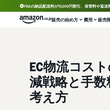
FBAの納品配送料が15,000円割引、保管料や返
販売の始め方
費用
販売
アカウント登録から販売まで
プランと費用
業務効率化
出品に役立つツール
サポート資料
出品用アカウントを登録する
出品プランと基本手数料
Amazonによる配送代行 (FBA)
セラーセントラル (販売管理ツール)
資料請求
出品プランと基本手数料を確認
商品の保管・発送・返品対応を代行
出品、価格設定、注文管理まで商品管理や販売を行うツ
出品開始に役立つガイドブックを提供
ール
EC物流コス
セラーセントラルにログインする
カテゴリーごとの販売手数料
出品者様による自社配送
Amazon出品大学
Amazon出品アプリ
カテゴリーごとの販売手数料を確認
配送距離やコストに応じて柔軟に対応
ビジネスの成功をサポートする無料の学習プログラム
減戦略と手数
スマホで出品・注文管理が可能な無料Amazonセラーア
商品を登録する
プリ
FBA配送代行手数料
マルチチャネルサービス (MFC)
販売事例
FBA配送代行手数料を確認
自社ECや他モールの注文もFBAで出荷
Amazon出品者様の成功事例を紹介
考え方
ブランド構築ツール
配送方法を決める
ブランド保護と構築をサポート
費用の例
FBA在庫管理
商品登録のマニュアル
各カテゴリごとの費用の例を確認
ツールを活用し、在庫量を適正化
商品登録手順をステップごとに解説