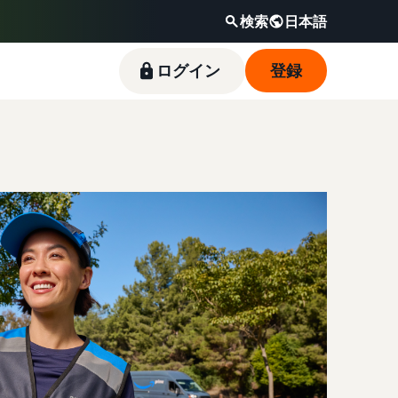
検索
日本語
ログイン
登録
新規出品者向け特典
料金シミュレーター
フルフィルメント by
Amazonブランド登録（Brand
Amazon出品ブログ
Amazon(FBA)
Registry）
スタートダッシュ成功パックをお得に始めるた
販売する商品の詳細と配送費用を入力するだけ
Amazon出品サービス公式が提供するネット販
めに、特典を活用しましょう。ブランド売上の
で、さまざまな配送方法のコストをすぐに比較
売・Amazon出品お役立ち情報（ブログ記事）
商品を預けるだけで、Amazonが注文受付から
Amazon Brand Registryにブランドを登録する
最大787.5万円分の還元します。
できます。
をテーマ別に一覧でご紹介します。
梱包・配送・返品対応まで行い、手間を減らし
と、さまざまなブランド構築ツールと保護の特
て効率的に販売できる配送代行サービスです。
典を利用できます。