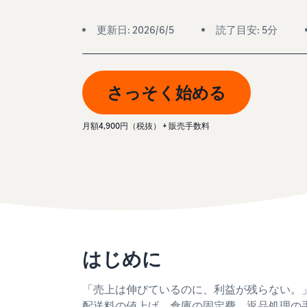
お客様を集める
その他の費用
Amazon直営の越境物流
すべてのサポート資料を見る
更新日: 2026/6/5
読了目安: 5分
その他のオプションプログラム費用を確認
中国-日本間海上輸送サービス
さっそく始める
質問に答えておすすめページを見つける
質問に答えておすすめページを見つける
よく
よく
月額4,900円（税抜） + 販売手数料
質問に答えておすすめページを見つける
質問に答えておすすめページを見つける
よく
よく
質問に答えておすすめページを見つける
よく
はじめに
「売上は伸びているのに、利益が残らない。
配送料の値上げ、倉庫の固定費、返品処理の