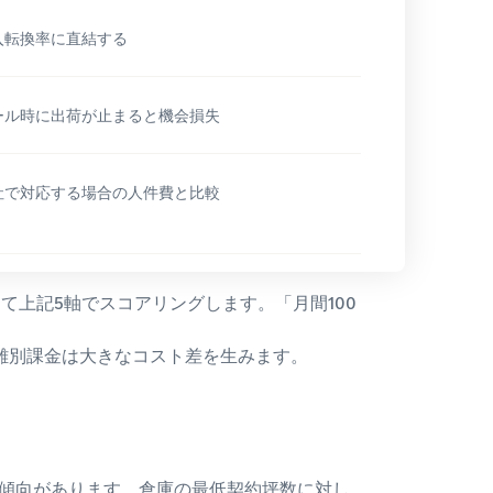
入転換率に直結する
ール時に出荷が止まると機会損失
社で対応する場合の人件費と比較
上記5軸でスコアリングします。「月間100
離別課金は大きなコスト差を生みます。
い傾向があります。倉庫の最低契約坪数に対し