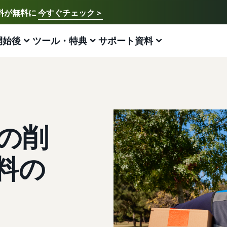
送料が無料に
今すぐチェック＞
ご希望の言語を選択してください
English - US
開始後
ツール・特典
サポート資料
アマゾン出品方法
FBA
中文 - CN
新規出品者様向けのガイド
費用の見積もり
販売促進
販売支援プログラム・特典
ECに関するお役立ち情報
日本語 - JP
Amazon出品サービス概要
配送方法別の費用比較
ブランド支援プログラム（Amazonブランド
ブランド支援プログラム (Amazonブランド
EC（eコマース）とは？
登録）
登録)
Amazonの特徴から販売まで紹介
FBAと自社配送の費用を比較
ECの基礎知識と仕組みを解説
ブランドツールで継続的な売上アップを支援
ブランドツールで継続的な売上アップを支援
トの削
スタートダッシュ成功パック
FBA在庫の費用見積もり
ネット販売について
法人向けに販売をする (Amazonビジネス)
新規出品者向け特典
最初の１年間で約6倍の売上を目指す方法
FBA在庫の保管・出荷費用シミュレーション
ネット販売の基本ステップを紹介
料の
ビジネス購買者向けに販売を拡大
最大787.5万円分の還元
新規出品者向け特典
ネットショップ開業の始め方は？
海外販売 (越境EC)
FBA新商品特典
最大787.5万円還元
ネットショップを構築のヒントとコツを紹介
世界中のAmazonカスタマーに販売
FBA新規出品で特典・割引を提供
Amazonブランド登録(Brand Registry)
マーケットプレイスとは？
Amazon 広告
JAPAN STORE プログラム
ブランド保護と構築をサポート
マーケットプレイスの概念からAmazonマーケットプレ