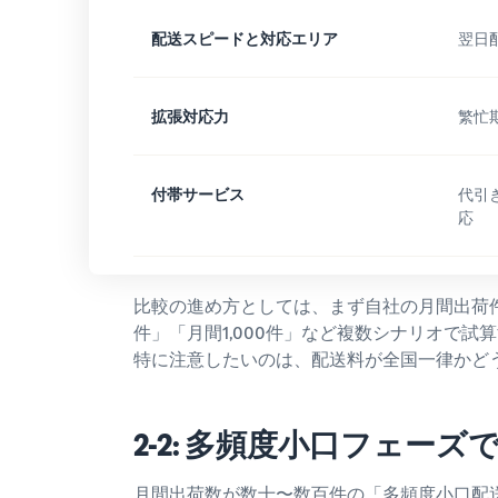
配送スピードと対応エリア
翌日
拡張対応力
繁忙
付帯サービス
代引
応
比較の進め方としては、まず自社の月間出荷件
件」「月間1,000件」など複数シナリオで
特に注意したいのは、配送料が全国一律かど
2-2: 多頻度小口フェー
月間出荷数が数十〜数百件の「多頻度小口配