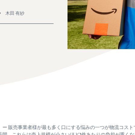
スポンサー広告で認知度と購入を促進
日本発ブランドの海外販路を支援
イスの販売方法紹介
フルフィルメント by Amazon(FBA)
木田 有紗
タイムセール
コンサルティングサービス
配送代行サービスとは？
配送・返品・カスタマーサービスを代行
タイムセールを活用した販売強化
専任コンサルタントがビジネス拡大をサポート
配送・返品・カスタマー対応を外注する方法
その他プログラムを見る
すべてのプログラムを見る
ある質問（FAQ）
ある質問（FAQ）
ドロップシッピングとは？
外部配送を活用した販売形態の説明
ある質問（FAQ）
ある質問（FAQ）
在庫管理の最適化
在庫を効率よく管理する5つのポイント
ブランド立ち上げ方法は？
ブランドの立ち上げステップと事例紹介
ある質問（FAQ）
」ー 販売事業者様が最も多く口にする悩みの一つが物流コスト
手間。これらは売上規模が小さいほど1件あたりの負担が重く